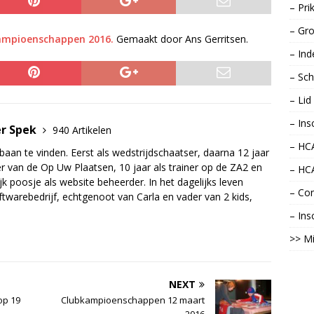
– Pri
– Gro
bkampioenschappen 2016.
Gemaakt door Ans Gerritsen.
– Ind
– Sch
– Li
– Ins
er Spek
940 Artikelen
– HCA
baan te vinden. Eerst als wedstrijdschaatser, daarna 12 jaar
r van de Op Uw Plaatsen, 10 jaar als trainer op de ZA2 en
– HC
jk poosje als website beheerder. In het dagelijks leven
– Con
twarebedrijf, echtgenoot van Carla en vader van 2 kids,
– Ins
>> Mi
NEXT
op 19
Clubkampioenschappen 12 maart