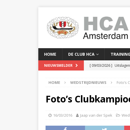
HOME
DE CLUB HCA
TRAININ
[ 09/03/2026 ]
Uitslage
NIEUWSMELDER
[ 08/03/2026 ]
Clubkam
HOME
WEDSTRIJDNIEUWS
Foto’s
[ 02/02/2026 ]
Baanreco
[ 24/01/2026 ]
Baanreco
Foto’s Clubkampio
[ 16/04/2026 ]
Serge Yor
16/03/2016
Jaap van der Spek
Weds