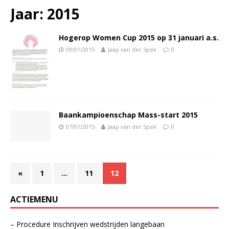
Jaar:
2015
Hogerop Women Cup 2015 op 31 januari a.s.
09/01/2015
Jaap van der Spek
0
Baankampioenschap Mass-start 2015
07/01/2015
Jaap van der Spek
0
«
1
…
11
12
ACTIEMENU
– Procedure Inschrijven wedstrijden langebaan