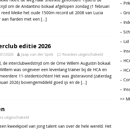
– Pri
rijd om de Andantino bokaal afgelopen zondag (1 februari
 reed Meike het oude 1500m record uit 2008 van Lucia
– Gro
r aan flarden met een
[…]
– Ind
– Sch
– Li
erclub editie 2026
– Ins
01/2026
Jaap van der Spek
Reacties uitgeschakeld
– HCA
, de interclubwedstrijd om de Ome Willem Augustin bokaal.
illem was ongeveer een levenlang trainer bij de HCA en
– HC
meerdere 11-stedentochten! Het was gisteravond (zaterdag
– Con
nuari 2026) bovengemiddeld goed ijs en de
[…]
– Ins
>> Mi
en
es uitgeschakeld
 een kweekpoel van jong talent van over de hele wereld. Het