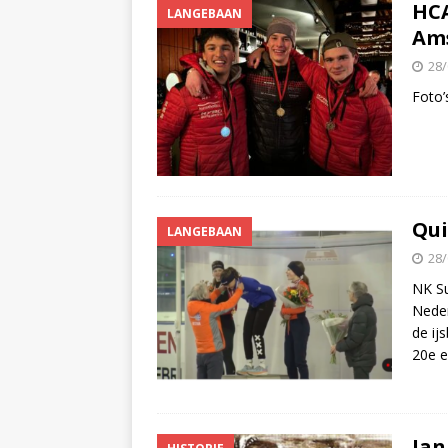
HCA
LANGEBAAN
Am
28/
Foto’
Qui
LANGEBAAN
28/
NK Su
Neder
de ij
20e 
Jan