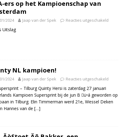
-ers op het Kampioenschap van
sterdam
01/2024
Jaap van der Spek
Reacties uitgeschakeld
s Uitslag
nty NL kampioen!
01/2024
Jaap van der Spek
Reacties uitgeschakeld
persprint – Tilburg Quinty Hersi is zaterdag 27 januari
lands Kampioen Supersprint bij de jun B ü•á geworden op
sbaan in Tilburg. Elin Timmerman werd 21e, Wessel Deken
en Hannes van de
[…]
 ‚ÄòStoet‚Äô Bakker, een