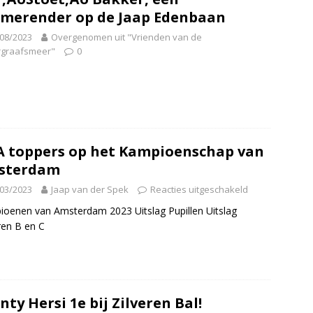
merender op de Jaap Edenbaan
08/2023
Overgenomen uit "Vrienden van de
graafsmeer"
0
 toppers op het Kampioenschap van
sterdam
03/2023
Jaap van der Spek
Reacties uitgeschakeld
oenen van Amsterdam 2023 Uitslag Pupillen Uitslag
ren B en C
nty Hersi 1e bij Zilveren Bal!