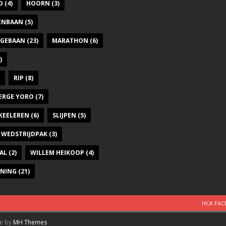
D
(4)
HOORN
(3)
DENBAAN
(5)
GEBAAN
(23)
MARATHON
(6)
)
RIP
(8)
ERGE YORO
(7)
KEELEREN
(6)
SLIJPEN
(5)
WEDSTRIJDPAK
(3)
AL
(2)
WILLEM HEIKOOP
(4)
INING
(21)
HCA FA
me by
MH Themes