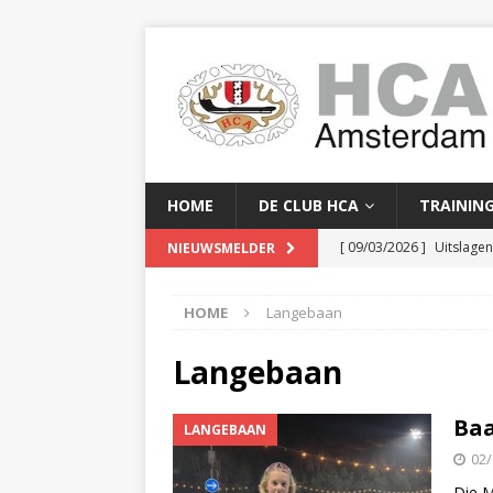
HOME
DE CLUB HCA
TRAININ
[ 09/03/2026 ]
Uitslage
NIEUWSMELDER
[ 08/03/2026 ]
Clubkam
HOME
Langebaan
[ 02/02/2026 ]
Baanreco
[ 24/01/2026 ]
Baanreco
Langebaan
[ 16/04/2026 ]
Serge Yor
Baa
LANGEBAAN
02/
Die M