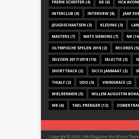
FRERIK SCHEFFER
(4)
GK
(6)
HCA AVON
INTERCLUB
(9)
INTERVIEW
(8)
JAAP E
JEUGDSCHAATSEN
(3)
KLEDING
(3)
LAN
MASTERS
(7)
MATS SIEMONS
(7)
NK
(16
OLYMPISCHE SPELEN 2018
(2)
RECORDS
(5)
SEIZOEN 2017/2018
(19)
SELECTIE
(3)
S
SHORTTRACK
(2)
SICCO JANMAAT
(2)
S
THIALF
(2)
UDO
(3)
VIKINGRACE
(2)
WIELRENNEN
(5)
WILLEM AUGUSTIN BOKA
WK
(6)
YAEL PRENGER
(12)
ZOMERTRA
Copyright © 2026 | MH Magazine WordPress The