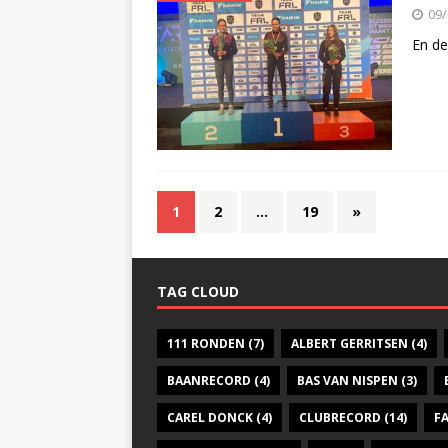
09/
En de
1
2
…
19
»
TAG CLOUD
111 RONDEN
(7)
ALBERT GERRITSEN
(4)
BAANRECORD
(4)
BAS VAN NISPEN
(3)
CAREL DONCK
(4)
CLUBRECORD
(14)
F