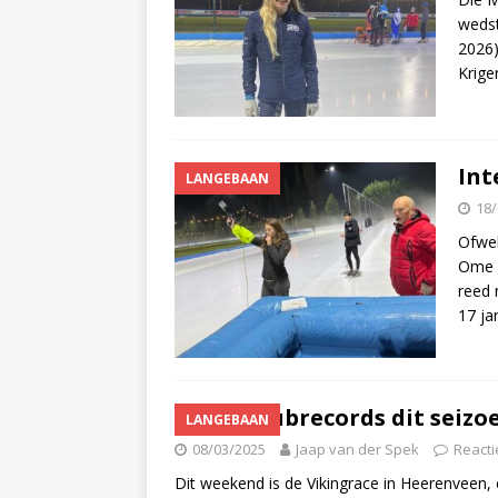
wedst
2026)
Krige
Int
LANGEBAAN
18/
Ofwel
Ome W
reed 
17 ja
Veel clubrecords dit seizo
LANGEBAAN
08/03/2025
Jaap van der Spek
Reacti
Dit weekend is de Vikingrace in Heerenveen,