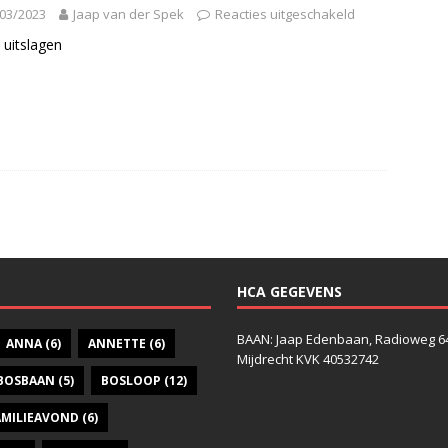
03/2023
Jaap van der Spek
Reacties uitgeschakeld
 uitslagen
HCA GEGEVENS
BAAN: Jaap Edenbaan, Radioweg 6
ANNA
(6)
ANNETTE
(6)
Mijdrecht KVK 40532742
BOSBAAN
(5)
BOSLOOP
(12)
AMILIEAVOND
(6)