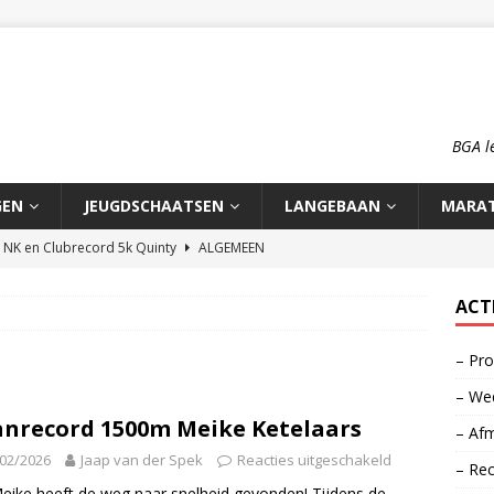
BGA l
GEN
JEUGDSCHAATSEN
LANGEBAAN
MARA
n NK en Clubrecord 5k Quinty
ALGEMEEN
pioenschap HCA 2026
ALGEMEEN
ACT
rd 1500m Meike Ketelaars
LANGEBAAN
– Pro
rds op de 700m: Meike en Sjors
ALGEMEEN
– Wed
o: op reis naar zijn roots
MOOI VERHAAL
nrecord 1500m Meike Ketelaars
– Afm
02/2026
Jaap van der Spek
Reacties uitgeschakeld
– Re
eike heeft de weg naar snelheid gevonden! Tijdens de