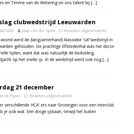
es en Timme van de Wetering en ons talent bij
[…]
slag clubwedstrijd Leeuwarden
02/2025
Jaap van der Spek
Reacties uitgeschakeld
ravond werd de (langzamerhand) klassieke “uit”wedstrijd in
arden gehouden. De prachtige Elfstedenhal was het decor
nelle tijden, want dat was natuurlijk de bedoeling,
djacht op het snelle ijs. In de wedstrijd werd ook nog
[…]
erdag 21 december
e de Pijper
Reacties uitgeschakeld
r verschillende HCA’ ers naar Groningen voor een interclub
b je ook wat. Een droge ijsbaan, terwijl het buiten