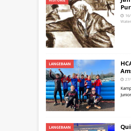
HISTORIE
Pur
16/
Water
HCA
LANGEBAAN
Am
27/
Kampi
Junio
Qui
LANGEBAAN