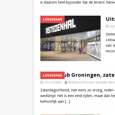
is daarom heel bijzonder dat de broers Hann
Uit
LANGEBAAN
02/
Giste
Leeuw
van s
recor
Interclub Groningen, zat
LANGEBAAN
21/12/2024
Marlous Prinzen, moeder Bent
Zaterdagochtend, niet eens zo vroeg, reden e
wedstrijd. Het is een eind rijden, maar dan he
behoorlijk aan
[…]