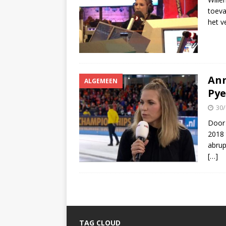
toeva
het v
Ann
ALGEMEEN
Pye
30/
Door 
2018 
abrup
[…]
TAG CLOUD