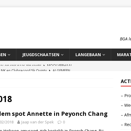
BGA l
GEN
JEUGDSCHAATSEN
LANGEBAAN
MARA
n NK en Clubrecord 5k Quinty
ALGEMEEN
pioenschap HCA 2026
ALGEMEEN
ACT
rd 1500m Meike Ketelaars
LANGEBAAN
– Pro
rds op de 700m: Meike en Sjors
ALGEMEEN
018
– Wed
o: op reis naar zijn roots
MOOI VERHAAL
lem spot Annette in Peyonch Chang
– Afm
02/2018
Jaap van der Spek
0
– Re
m Heikoop amuseert zich kostelijk in Peonch Chang. Bij