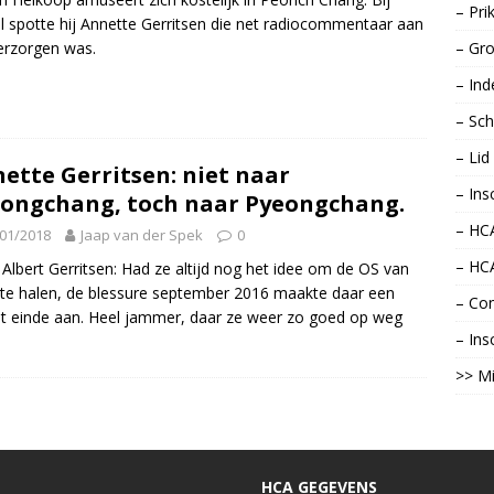
– Pri
l spotte hij Annette Gerritsen die net radiocommentaar aan
erzorgen was.
– Gro
– Ind
– Sch
– Li
ette Gerritsen: niet naar
– Ins
ongchang, toch naar Pyeongchang.
– HCA
01/2018
Jaap van der Spek
0
– HC
Albert Gerritsen: Had ze altijd nog het idee om de OS van
te halen, de blessure september 2016 maakte daar een
– Con
t einde aan. Heel jammer, daar ze weer zo goed op weg
– Ins
>> Mi
HCA GEGEVENS