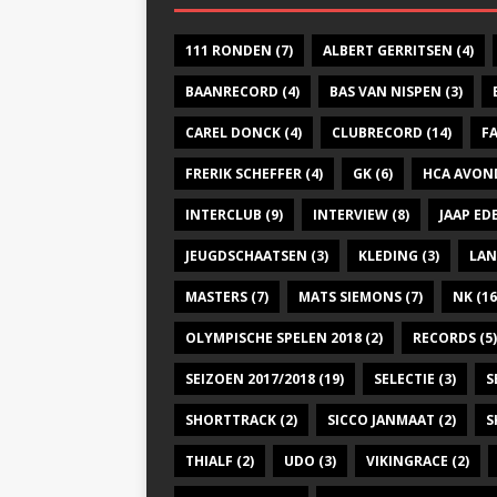
111 RONDEN
(7)
ALBERT GERRITSEN
(4)
BAANRECORD
(4)
BAS VAN NISPEN
(3)
CAREL DONCK
(4)
CLUBRECORD
(14)
F
FRERIK SCHEFFER
(4)
GK
(6)
HCA AVON
INTERCLUB
(9)
INTERVIEW
(8)
JAAP E
JEUGDSCHAATSEN
(3)
KLEDING
(3)
LAN
MASTERS
(7)
MATS SIEMONS
(7)
NK
(16
OLYMPISCHE SPELEN 2018
(2)
RECORDS
(5)
SEIZOEN 2017/2018
(19)
SELECTIE
(3)
S
SHORTTRACK
(2)
SICCO JANMAAT
(2)
S
THIALF
(2)
UDO
(3)
VIKINGRACE
(2)