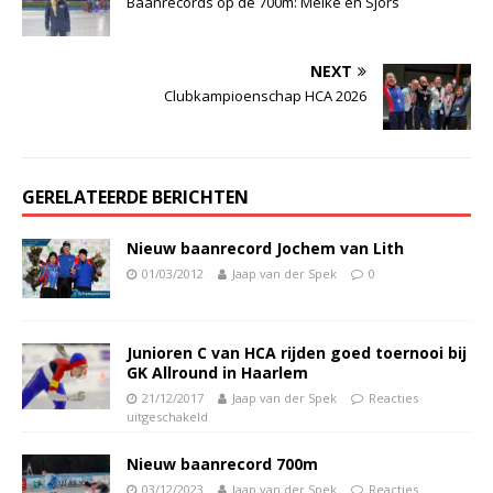
Baanrecords op de 700m: Meike en Sjors
NEXT
Clubkampioenschap HCA 2026
GERELATEERDE BERICHTEN
Nieuw baanrecord Jochem van Lith
01/03/2012
Jaap van der Spek
0
Junioren C van HCA rijden goed toernooi bij
GK Allround in Haarlem
21/12/2017
Jaap van der Spek
Reacties
uitgeschakeld
Nieuw baanrecord 700m
03/12/2023
Jaap van der Spek
Reacties