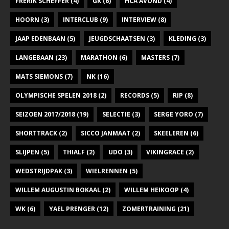
FRERIK SCHEFFER
(4)
GK
(6)
HCA AVOND
(4)
HOORN
(3)
INTERCLUB
(9)
INTERVIEW
(8)
JAAP EDENBAAN
(5)
JEUGDSCHAATSEN
(3)
KLEDING
(3)
LANGEBAAN
(23)
MARATHON
(6)
MASTERS
(7)
MATS SIEMONS
(7)
NK
(16)
OLYMPISCHE SPELEN 2018
(2)
RECORDS
(5)
RIP
(8)
SEIZOEN 2017/2018
(19)
SELECTIE
(3)
SERGE YORO
(7)
SHORTTRACK
(2)
SICCO JANMAAT
(2)
SKEELEREN
(6)
SLIJPEN
(5)
THIALF
(2)
UDO
(3)
VIKINGRACE
(2)
WEDSTRIJDPAK
(3)
WIELRENNEN
(5)
WILLEM AUGUSTIN BOKAAL
(2)
WILLEM HEIKOOP
(4)
WK
(6)
YAEL PRENGER
(12)
ZOMERTRAINING
(21)