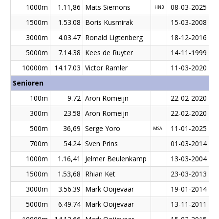
1000m
1.11,86
Mats Siemons
08-03-2025
HN3
1500m
1.53.08
Boris Kusmirak
15-03-2008
3000m
4.03.47
Ronald Ligtenberg
18-12-2016
5000m
7.14.38
Kees de Ruyter
14-11-1999
10000m
14.17.03
Victor Ramler
11-03-2020
Senioren
100m
9.72
Aron Romeijn
22-02-2020
300m
23.58
Aron Romeijn
22-02-2020
500m
36,69
Serge Yoro
11-01-2025
MSA
700m
54.24
Sven Prins
01-03-2014
1000m
1.16,41
Jelmer Beulenkamp
13-03-2004
1500m
1.53,68
Rhian Ket
23-03-2013
3000m
3.56.39
Mark Ooijevaar
19-01-2014
5000m
6.49.74
Mark Ooijevaar
13-11-2011