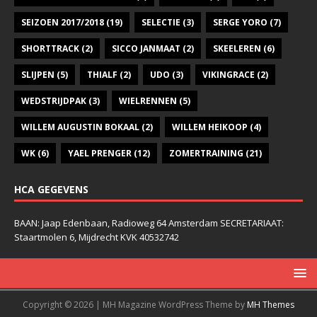
SEIZOEN 2017/2018
(19)
SELECTIE
(3)
SERGE YORO
(7)
SHORTTRACK
(2)
SICCO JANMAAT
(2)
SKEELEREN
(6)
SLIJPEN
(5)
THIALF
(2)
UDO
(3)
VIKINGRACE
(2)
WEDSTRIJDPAK
(3)
WIELRENNEN
(5)
WILLEM AUGUSTIN BOKAAL
(2)
WILLEM HEIKOOP
(4)
WK
(6)
YAEL PRENGER
(12)
ZOMERTRAINING
(21)
HCA GEGEVENS
BAAN: Jaap Edenbaan, Radioweg 64 Amsterdam SECRETARIAAT:
Staartmolen 6, Mijdrecht KVK 40532742
Copyright © 2026 | MH Magazine WordPress Theme by
MH Themes