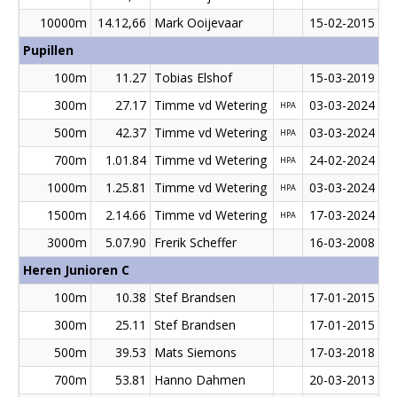
10000m
14.12,66
Mark Ooijevaar
15-02-2015
Pupillen
100m
11.27
Tobias Elshof
15-03-2019
300m
27.17
Timme vd Wetering
03-03-2024
HPA
500m
42.37
Timme vd Wetering
03-03-2024
HPA
700m
1.01.84
Timme vd Wetering
24-02-2024
HPA
1000m
1.25.81
Timme vd Wetering
03-03-2024
HPA
1500m
2.14.66
Timme vd Wetering
17-03-2024
HPA
3000m
5.07.90
Frerik Scheffer
16-03-2008
Heren Junioren C
100m
10.38
Stef Brandsen
17-01-2015
300m
25.11
Stef Brandsen
17-01-2015
500m
39.53
Mats Siemons
17-03-2018
700m
53.81
Hanno Dahmen
20-03-2013