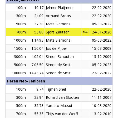
100m
10.17
Jelmer Pluijmers
22-02-2020
300m
24.09
Armand Broos
22-02-2020
500m
37.38
Mats Siemons
05-03-2022
700m
53.88
Sjors Zautsen
24-01-2026
MA2
1000m
1.14.93
Mats Siemons
05-03-2022
1500m
1.56.04
Jos de Pijper
15-03-2008
3000m
4.05.04
Simon Schouten
13-12-2009
5000m
7.05.50
Simon de Smit
05-02-2023
10000m
14.43.74
Simon de Smit
27-02-2022
Heren Neo-Senioren
100m
9.74
Tijmen Snel
22-02-2020
300m
23.94
Ronald van Slooten
11-11-2007
500m
35.73
Yamato Matsui
10-03-2020
700m
55.35
Thijs van der Werff
13-02-2010