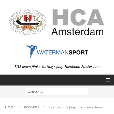
BGA leden flinke korting • Jaap Edenbaan Amsterdam
HOME
RECORDS
Baanrecords Jaap Edenbaan Heren