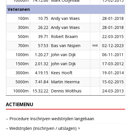
10000m
14.12.66
Mark Ooijevaar
15-02-2015
Veteranen
100m
10.75
Andy van Waes
28-01-2018
300m
26.22
Andy van Waes
28-01-2018
500m
39.71
Robert Braam
22-03-2015
700m
57.53
Bas van Nispen
02-12-2023
M40
1000m
1.20.27
John van Dijk
06-11-2011
1500m
2.01.32
John van Dijk
17-03-2012
3000m
4.19.15
Kees Hooft
19-01-2014
5000m
7.41.84
Martin Heerma
15-02-2015
10000m
15.32.22
Dennis Wolthuis
24-03-2013
ACTIEMENU
– Procedure Inschrijven wedstrijden langebaan
– Wedstrijden (Inschrijven / uitslagen) >