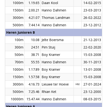
1000m
1.19.65
Daan Kool
14-02-2015
1500m
2.00.21
Hanno Dahmen
23-03-2013
3000m
4.21.07
Thomas Landman
26-02-2022
5000m
7.44.14
Hanno Dahmen
23-12-2012
Heren Junioren B
100m
10.08
Jelte Boersma
21-12-2013
300m
24.51
Pim Stuij
22-02-2020
500m
38.71
Boy Kramer
15-03-2008
700m
55.55
Hanno Dahmen
30-11-2013
1000m
1.17.89
Boy Kramer
13-01-2008
1500m
1.57.58
Boy Kramer
15-03-2008
3000m
4.16.73
Lieuwe ter Hoeve
27-01-2024
HB2
5000m
7.25.46
Rhian Ket
23-12-2000
10000m
15.47.44
Hanno Dahmen
08-03-2015
Heren Junioren A