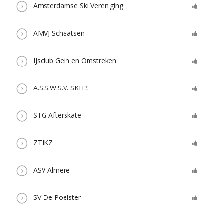
Amsterdamse Ski Vereniging
AMVJ Schaatsen
IJsclub Gein en Omstreken
A.S.S.W.S.V. SKITS
STG Afterskate
ZTIKZ
ASV Almere
SV De Poelster