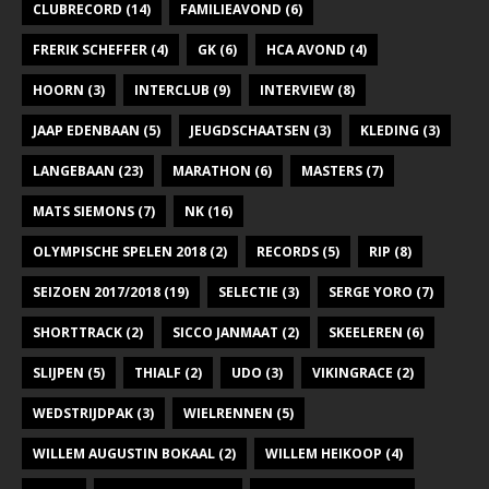
CLUBRECORD
(14)
FAMILIEAVOND
(6)
FRERIK SCHEFFER
(4)
GK
(6)
HCA AVOND
(4)
HOORN
(3)
INTERCLUB
(9)
INTERVIEW
(8)
JAAP EDENBAAN
(5)
JEUGDSCHAATSEN
(3)
KLEDING
(3)
LANGEBAAN
(23)
MARATHON
(6)
MASTERS
(7)
MATS SIEMONS
(7)
NK
(16)
OLYMPISCHE SPELEN 2018
(2)
RECORDS
(5)
RIP
(8)
SEIZOEN 2017/2018
(19)
SELECTIE
(3)
SERGE YORO
(7)
SHORTTRACK
(2)
SICCO JANMAAT
(2)
SKEELEREN
(6)
SLIJPEN
(5)
THIALF
(2)
UDO
(3)
VIKINGRACE
(2)
WEDSTRIJDPAK
(3)
WIELRENNEN
(5)
WILLEM AUGUSTIN BOKAAL
(2)
WILLEM HEIKOOP
(4)