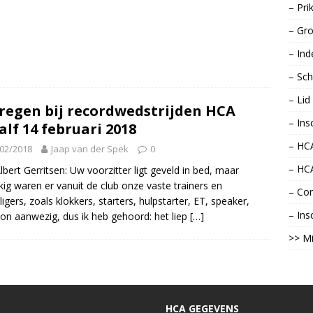
– Pri
– Gro
– Ind
– Sch
– Li
regen bij recordwedstrijden HCA
– Ins
alf 14 februari 2018
– HCA
02/2018
Jaap van der Spek
0
– HC
lbert Gerritsen: Uw voorzitter ligt geveld in bed, maar
kig waren er vanuit de club onze vaste trainers en
– Con
lligers, zoals klokkers, starters, hulpstarter, ET, speaker,
– Ins
n aanwezig, dus ik heb gehoord: het liep
[…]
>> Mi
HCA GEGEVENS