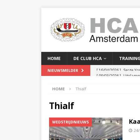
HOME
DE CLUB HCA
TRAININ
[ 09/03/2026 ]
Uitslage
NIEUWSMELDER
[ 08/03/2026 ]
Clubkam
HOME
Thialf
[ 02/02/2026 ]
Baanreco
[ 24/01/2026 ]
Baanreco
Thialf
[ 16/04/2026 ]
Serge Yor
Kaa
WEDSTRIJDNIEUWS
24/