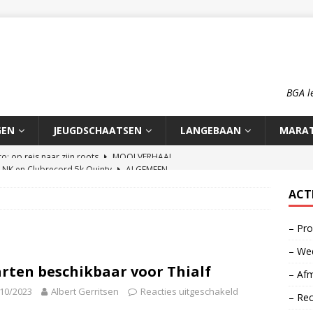
BGA l
GEN
JEUGDSCHAATSEN
LANGEBAAN
MARA
n NK en Clubrecord 5k Quinty
ALGEMEEN
pioenschap HCA 2026
ALGEMEEN
ACT
rd 1500m Meike Ketelaars
LANGEBAAN
– Pro
rds op de 700m: Meike en Sjors
ALGEMEEN
– Wed
o: op reis naar zijn roots
MOOI VERHAAL
rten beschikbaar voor Thialf
– Afm
10/2023
Albert Gerritsen
Reacties uitgeschakeld
– Re