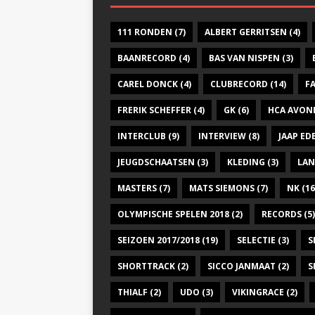
111 RONDEN
(7)
ALBERT GERRITSEN
(4)
BAANRECORD
(4)
BAS VAN NISPEN
(3)
CAREL DONCK
(4)
CLUBRECORD
(14)
F
FRERIK SCHEFFER
(4)
GK
(6)
HCA AVON
INTERCLUB
(9)
INTERVIEW
(8)
JAAP E
JEUGDSCHAATSEN
(3)
KLEDING
(3)
LAN
MASTERS
(7)
MATS SIEMONS
(7)
NK
(16
OLYMPISCHE SPELEN 2018
(2)
RECORDS
(5)
SEIZOEN 2017/2018
(19)
SELECTIE
(3)
S
SHORTTRACK
(2)
SICCO JANMAAT
(2)
S
THIALF
(2)
UDO
(3)
VIKINGRACE
(2)