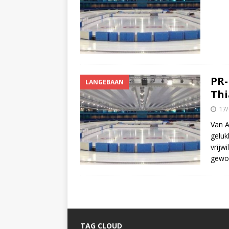
PR-
LANGEBAAN
Thi
17/
Van A
geluk
vrijwi
gewoo
TAG CLOUD