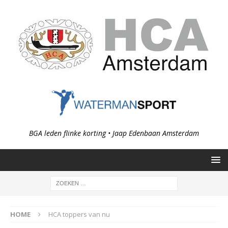
BGA leden flinke korting • Jaap Edenbaan Amsterdam
HOME
HCA toppers van nu