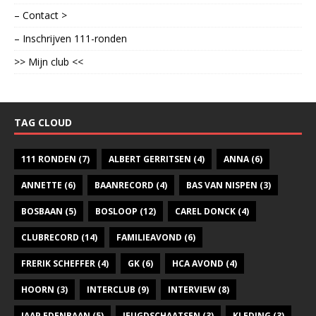
– Contact >
– Inschrijven 111-ronden
>> Mijn club <<
TAG CLOUD
111 RONDEN
(7)
ALBERT GERRITSEN
(4)
ANNA
(6)
ANNETTE
(6)
BAANRECORD
(4)
BAS VAN NISPEN
(3)
BOSBAAN
(5)
BOSLOOP
(12)
CAREL DONCK
(4)
CLUBRECORD
(14)
FAMILIEAVOND
(6)
FRERIK SCHEFFER
(4)
GK
(6)
HCA AVOND
(4)
HOORN
(3)
INTERCLUB
(9)
INTERVIEW
(8)
JAAP EDENBAAN
(5)
JEUGDSCHAATSEN
(3)
KLEDING
(3)