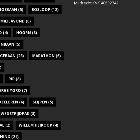
Mijdrecht KVK 40532742
BOSBAAN
(5)
BOSLOOP
(12)
AMILIEAVOND
(6)
D
(4)
HOORN
(3)
DENBAAN
(5)
GEBAAN
(23)
MARATHON
(6)
)
RIP
(8)
ERGE YORO
(7)
KEELEREN
(6)
SLIJPEN
(5)
WEDSTRIJDPAK
(3)
AL
(2)
WILLEM HEIKOOP
(4)
INING
(21)