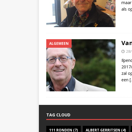
maar 
als o
Van
ALGEMEEN
28/
Ilpen
2017/
zal o
een
[
TAG CLOUD
111 RONDEN
(7)
ALBERT GERRITSEN
(4)