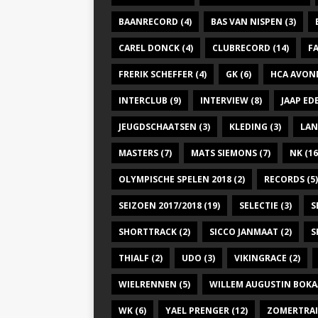
BAANRECORD
(4)
BAS VAN NISPEN
(3)
CAREL DONCK
(4)
CLUBRECORD
(14)
F
FRERIK SCHEFFER
(4)
GK
(6)
HCA AVON
INTERCLUB
(9)
INTERVIEW
(8)
JAAP E
JEUGDSCHAATSEN
(3)
KLEDING
(3)
LAN
MASTERS
(7)
MATS SIEMONS
(7)
NK
(16
OLYMPISCHE SPELEN 2018
(2)
RECORDS
(5)
SEIZOEN 2017/2018
(19)
SELECTIE
(3)
S
SHORTTRACK
(2)
SICCO JANMAAT
(2)
S
THIALF
(2)
UDO
(3)
VIKINGRACE
(2)
WIELRENNEN
(5)
WILLEM AUGUSTIN BOKA
WK
(6)
YAEL PRENGER
(12)
ZOMERTRA