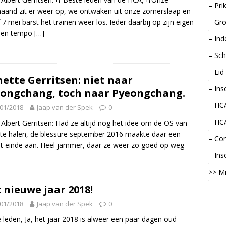
– Pri
aand zit er weer op, we ontwaken uit onze zomerslaap en
 7 mei barst het trainen weer los. Ieder daarbij op zijn eigen
– Gro
e en tempo
[…]
– Ind
– Sch
– Li
ette Gerritsen: niet naar
– Ins
ongchang, toch naar Pyeongchang.
– HCA
01/2018
Jaap van der Spek
0
– HC
Albert Gerritsen: Had ze altijd nog het idee om de OS van
te halen, de blessure september 2016 maakte daar een
– Con
t einde aan. Heel jammer, daar ze weer zo goed op weg
– Ins
>> Mi
 nieuwe jaar 2018!
01/2018
Jaap van der Spek
0
 leden, Ja, het jaar 2018 is alweer een paar dagen oud