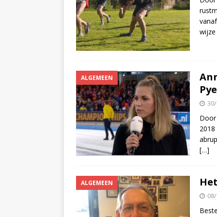
rustm
vanaf
wijz
Ann
ALGEMEEN
Pye
30/
Door 
2018 
abrup
[…]
Het
ALGEMEEN
08/
Beste