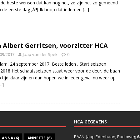
de beste wensen dat kan nog net, ze zijn net zo gemeend
p de eerste dag ‚Ä¶ Ik hoop dat iedereen
[…]
 Albert Gerritsen, voorzitter HCA
09/2017
Jaap van der Spek
0
dam, 24 september 2017, Beste leden , Start seizoen
2018 Het schaatsseizoen staat weer voor de deur, de baan
p tijd klaar zijn en dan hopen we in ieder geval nu weer op
…]
HCA GEGEVENS
BAAN: Jaap Edenbaan, Radioweg 6
ANNA
(6)
ANNETTE
(6)