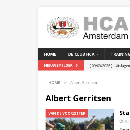
HOME
DE CLUB HCA
TRAININ
[ 09/03/2026 ]
Uitslage
NIEUWSMELDER
[ 08/03/2026 ]
Clubkam
HOME
Albert Gerritsen
[ 02/02/2026 ]
Baanreco
[ 24/01/2026 ]
Baanreco
Albert Gerritsen
[ 16/04/2026 ]
Serge Yor
Sta
VAN DE VOORZITTER
28/
Door 