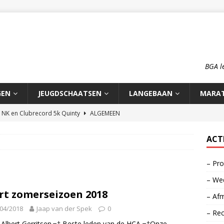
BGA l
GEN
JEUGDSCHAATSEN
LANGEBAAN
MARA
n NK en Clubrecord 5k Quinty
ALGEMEEN
pioenschap HCA 2026
ALGEMEEN
ACT
rd 1500m Meike Ketelaars
LANGEBAAN
– Pro
rds op de 700m: Meike en Sjors
ALGEMEEN
– Wed
o: op reis naar zijn roots
MOOI VERHAAL
rt zomerseizoen 2018
– Afm
04/2018
Jaap van der Spek
0
– Re
Albert Gerritsen.¬† Beste leden van de HCA,¬†Onze