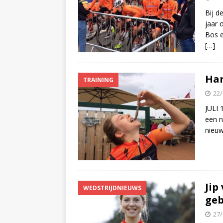
Bij d
jaar 
Bos e
[…]
Har
TRAINING
22/
JULI 
een n
nieuw
Jip
WEDSTRIJDNIEUWS
ge
27/