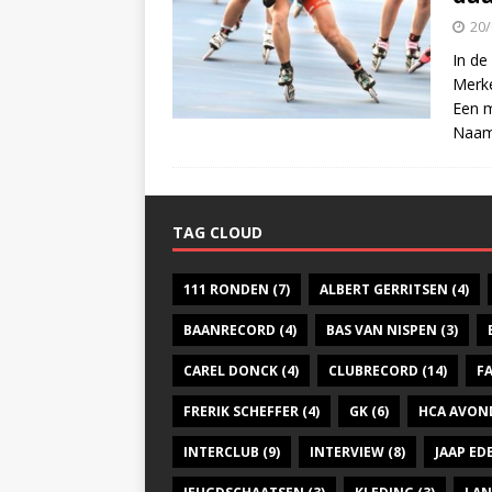
20/
In de
Merke
Een m
Naam
TAG CLOUD
111 RONDEN
(7)
ALBERT GERRITSEN
(4)
BAANRECORD
(4)
BAS VAN NISPEN
(3)
CAREL DONCK
(4)
CLUBRECORD
(14)
F
FRERIK SCHEFFER
(4)
GK
(6)
HCA AVON
INTERCLUB
(9)
INTERVIEW
(8)
JAAP E