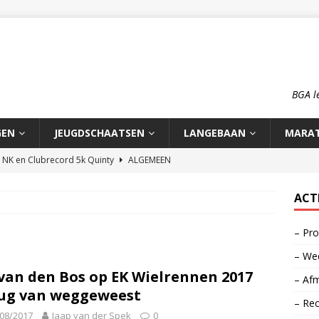
BGA l
GEN
JEUGDSCHAATSEN
LANGEBAAN
MARA
n NK en Clubrecord 5k Quinty
ALGEMEEN
pioenschap HCA 2026
ALGEMEEN
ACT
rd 1500m Meike Ketelaars
LANGEBAAN
– Pro
rds op de 700m: Meike en Sjors
ALGEMEEN
– Wed
o: op reis naar zijn roots
MOOI VERHAAL
 van den Bos op EK Wielrennen 2017
– Afm
ug van weggeweest
– Re
08/2017
Jaap van der Spek
0