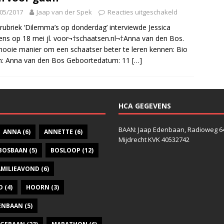
05/2017
Jaap van der Spek
Reacties uitgeschakeld
 rubriek ‘Dilemma’s op donderdag’ interviewde Jessica
ns op 18 mei jl. voor¬†schaatsen.nl¬†Anna van den Bos.
ooie manier om een schaatser beter te leren kennen: Bio
: Anna van den Bos Geboortedatum: 11
[…]
HCA GEGEVENS
BAAN: Jaap Edenbaan, Radioweg 6
ANNA
(6)
ANNETTE
(6)
Mijdrecht KVK 40532742
BOSBAAN
(5)
BOSLOOP
(12)
AMILIEAVOND
(6)
D
(4)
HOORN
(3)
DENBAAN
(5)