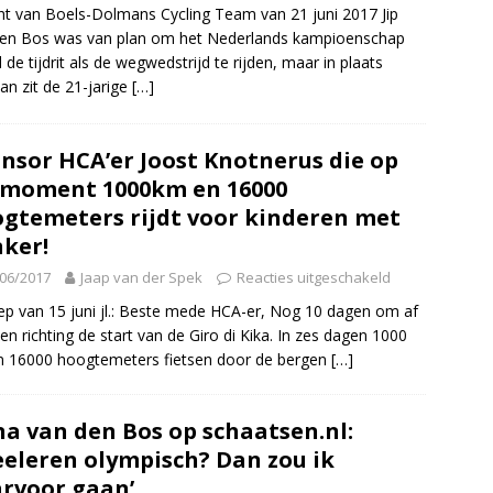
ht van Boels-Dolmans Cycling Team van 21 juni 2017 Jip
den Bos was van plan om het Nederlands kampioenschap
 de tijdrit als de wegwedstrijd te rijden, maar in plaats
an zit de 21-jarige
[…]
nsor HCA’er Joost Knotnerus die op
 moment 1000km en 16000
gtemeters rijdt voor kinderen met
ker!
06/2017
Jaap van der Spek
Reacties uitgeschakeld
p van 15 juni jl.: Beste mede HCA-er, Nog 10 dagen om af
llen richting de start van de Giro di Kika. In zes dagen 1000
 16000 hoogtemeters fietsen door de bergen
[…]
a van den Bos op schaatsen.nl:
eeleren olympisch? Dan zou ik
rvoor gaan’