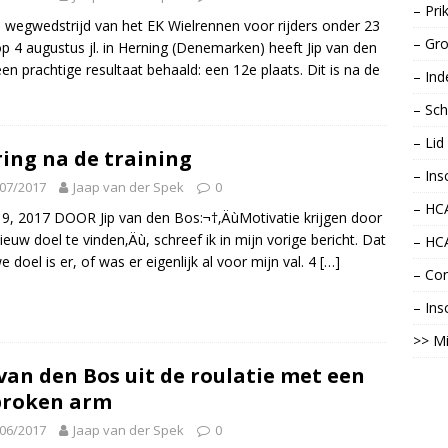
– Pri
e wegwedstrijd van het EK Wielrennen voor rijders onder 23
– Gro
op 4 augustus jl. in Herning (Denemarken) heeft Jip van den
en prachtige resultaat behaald: een 12e plaats. Dit is na de
– Ind
– Sch
– Li
ing na de training
– Ins
07/2017
Jaap van der Spek
0
– HCA
19, 2017 DOOR Jip van den Bos:¬†‚ÄùMotivatie krijgen door
ieuw doel te vinden‚Äù, schreef ik in mijn vorige bericht. Dat
– HC
e doel is er, of was er eigenlijk al voor mijn val. 4
[…]
– Con
– Ins
>> Mi
 van den Bos uit de roulatie met een
broken arm
06/2017
Jaap van der Spek
0