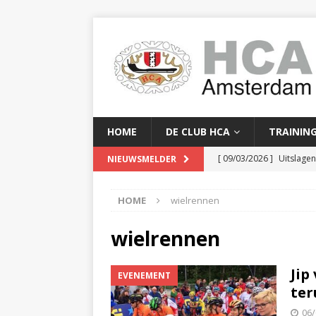
HOME
DE CLUB HCA
TRAININ
[ 09/03/2026 ]
Uitslage
NIEUWSMELDER
[ 08/03/2026 ]
Clubkam
HOME
wielrennen
[ 02/02/2026 ]
Baanreco
[ 24/01/2026 ]
Baanreco
wielrennen
[ 16/04/2026 ]
Serge Yor
Jip
EVENEMENT
ter
06/