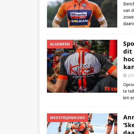
Beric
van 
zowel
daarv
Spo
ALGEMEEN
dit
hoo
kan
27/
Oproe
te te
km en
Ann
WEDSTRIJDNIEUWS
‘Sk
daa