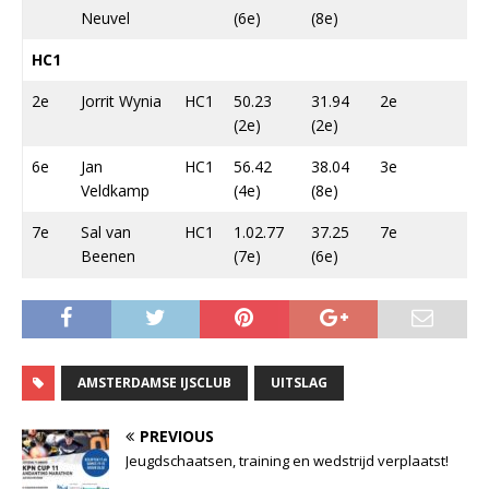
Neuvel
(6e)
(8e)
HC1
2e
Jorrit Wynia
HC1
50.23
31.94
2e
(2e)
(2e)
6e
Jan
HC1
56.42
38.04
3e
Veldkamp
(4e)
(8e)
7e
Sal van
HC1
1.02.77
37.25
7e
Beenen
(7e)
(6e)
AMSTERDAMSE IJSCLUB
UITSLAG
PREVIOUS
Jeugdschaatsen, training en wedstrijd verplaatst!