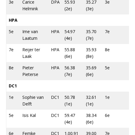
3e
Carice
DPA
55.93
35.27
3e
Helmink
(2e)
(3e)
HPA
5e
Ime van
HPA
54.97
35.70
7e
Laatum
(4e)
(7e)
7e
Reijer ter
HPA
55.88
35.93
8e
Laak
(6e)
(8e)
8e
Pieter
HPA
56.38
35.69
5e
Pieterse
(7e)
(6e)
DC1
1e
Sophie van
DC1
50.78
32.61
1e
Delft
(1e)
(1e)
5e
Isis Kal
DC1
59.47
38.34
6e
(4e)
(6e)
6e
Femke
DC1
1.00.91
39.00
7e