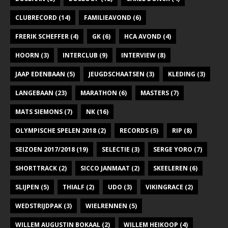
CLUBRECORD
(14)
FAMILIEAVOND
(6)
FRERIK SCHEFFER
(4)
GK
(6)
HCA AVOND
(4)
HOORN
(3)
INTERCLUB
(9)
INTERVIEW
(8)
JAAP EDENBAAN
(5)
JEUGDSCHAATSEN
(3)
KLEDING
(3)
LANGEBAAN
(23)
MARATHON
(6)
MASTERS
(7)
MATS SIEMONS
(7)
NK
(16)
OLYMPISCHE SPELEN 2018
(2)
RECORDS
(5)
RIP
(8)
SEIZOEN 2017/2018
(19)
SELECTIE
(3)
SERGE YORO
(7)
SHORTTRACK
(2)
SICCO JANMAAT
(2)
SKEELEREN
(6)
SLIJPEN
(5)
THIALF
(2)
UDO
(3)
VIKINGRACE
(2)
WEDSTRIJDPAK
(3)
WIELRENNEN
(5)
WILLEM AUGUSTIN BOKAAL
(2)
WILLEM HEIKOOP
(4)