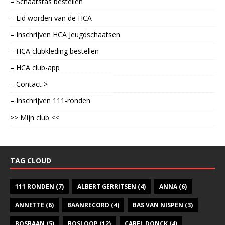
– Schaatstas bestellen
– Lid worden van de HCA
– Inschrijven HCA Jeugdschaatsen
– HCA clubkleding bestellen
– HCA club-app
– Contact >
– Inschrijven 111-ronden
>> Mijn club <<
TAG CLOUD
111 RONDEN
(7)
ALBERT GERRITSEN
(4)
ANNA
(6)
ANNETTE
(6)
BAANRECORD
(4)
BAS VAN NISPEN
(3)
BOSBAAN
(5)
BOSLOOP
(12)
CAREL DONCK
(4)