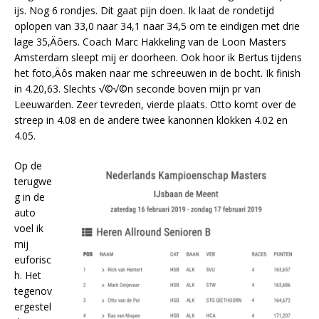
ijs. Nog 6 rondjes. Dit gaat pijn doen. Ik laat de rondetijd
oplopen van 33,0 naar 34,1 naar 34,5 om te eindigen met drie
lage 35‚Äôers. Coach Marc Hakkeling van de Loon Masters
Amsterdam sleept mij er doorheen. Ook hoor ik Bertus tijdens
het foto‚Äôs maken naar me schreeuwen in de bocht. Ik finish
in 4.20,63. Slechts √©√©n seconde boven mijn pr van
Leeuwarden. Zeer tevreden, vierde plaats. Otto komt over de
streep in 4.08 en de andere twee kanonnen klokken 4.02 en
4.05.
Op de
terugwe
g in de
auto
voel ik
mij
euforisc
h. Het
tegenov
ergestel