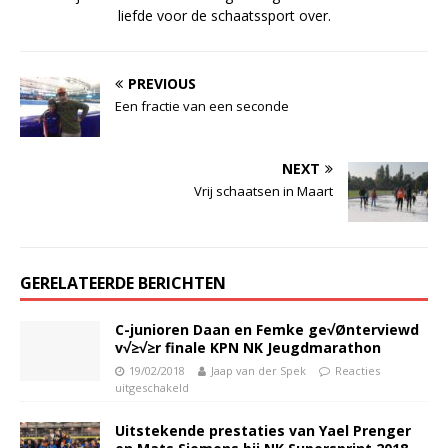
liefde voor de schaatssport over.
PREVIOUS
Een fractie van een seconde
NEXT
Vrij schaatsen in Maart
GERELATEERDE BERICHTEN
C-junioren Daan en Femke ge√Ønterviewd
v√≥√≥r finale KPN NK Jeugdmarathon
19/02/2018
Jaap van der Spek
Reacties
uitgeschakeld
Uitstekende prestaties van Yael Prenger