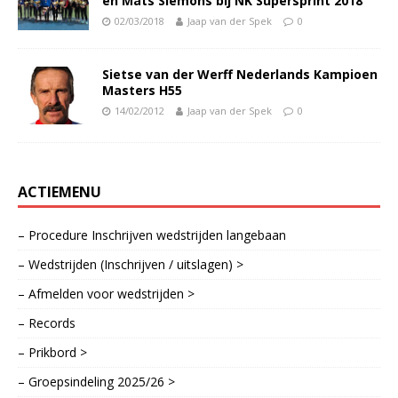
en Mats Siemons bij NK Supersprint 2018
02/03/2018
Jaap van der Spek
0
Sietse van der Werff Nederlands Kampioen
Masters H55
14/02/2012
Jaap van der Spek
0
ACTIEMENU
– Procedure Inschrijven wedstrijden langebaan
– Wedstrijden (Inschrijven / uitslagen) >
– Afmelden voor wedstrijden >
– Records
– Prikbord >
– Groepsindeling 2025/26 >