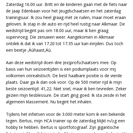
Zaterdag 16.00 uur. Britt en de kinderen gaan met de fiets naar
de Jaap Edenbaan voor het Jeugdschaatsen en het zaterdag
trainingsuur. Ik zou heel graag met ze ruilen, maar moet eraan
geloven. Ik stap in de auto en rijd heel rustig naar Alkmaar. De
wedstrijd begint pas om 18.00 uur, maar ik ben graag
supervroeg. Die zenuwen weer. Aangekomen in Alkmaar
ontdek ik dat ik van 17.20 tot 17.35 uur kan inrijden. Dus toch
een beetje ‚Äúhaast‚Äù.
Aan deze wedstrijd doen drie (ex)profschaatsers mee. Op
basis van hun seizoentijden is een podiumplaats voor mij
volkomen onrealistisch. De best haalbare positie is de vierde
plaats. Daar ga ik dan ook voor. Op de 500 meter rijd ik mijn
beste seizoentijd. 41,22. Niet snel, maar ik ben tevreden. Zeker
gezien mijn liesblessure. De start ging goed. Ik sta zesde in het
algemeen klassement. Nu begint het inhalen.
Tijdens het infietsen voor de 3.000 meter kom ik een bekende
tegen. Bertus, mijn HCA trainer op de zaterdag blijkt n√≥g een
hobby te hebben. Bertus is sportfotograaf. Zijn gigantische