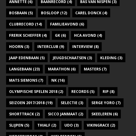
ANNETTE
(6)
BAANRECORD
(4)
BAS VAN NISPEN
(3)
BOSBAAN
(5)
BOSLOOP
(12)
CAREL DONCK
(4)
CLUBRECORD
(14)
FAMILIEAVOND
(6)
FRERIK SCHEFFER
(4)
GK
(6)
HCA AVOND
(4)
HOORN
(3)
INTERCLUB
(9)
INTERVIEW
(8)
JAAP EDENBAAN
(5)
JEUGDSCHAATSEN
(3)
KLEDING
(3)
LANGEBAAN
(23)
MARATHON
(6)
MASTERS
(7)
MATS SIEMONS
(7)
NK
(16)
OLYMPISCHE SPELEN 2018
(2)
RECORDS
(5)
RIP
(8)
SEIZOEN 2017/2018
(19)
SELECTIE
(3)
SERGE YORO
(7)
SHORTTRACK
(2)
SICCO JANMAAT
(2)
SKEELEREN
(6)
SLIJPEN
(5)
THIALF
(2)
UDO
(3)
VIKINGRACE
(2)