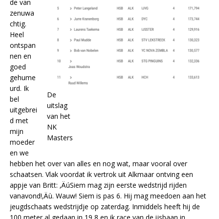
de van
zenuwa
chtig.
Heel
ontspan
nen en
goed
gehume
urd. Ik
De
bel
uitslag
uitgebrei
van het
d met
NK
mijn
Masters
moeder
en we
hebben het over van alles en nog wat, maar vooral over
schaatsen. Vlak voordat ik vertrok uit Alkmaar ontving een
appje van Britt: ‚ÄúSiem mag zijn eerste wedstrijd rijden
vanavond!‚Äù. Wauw! Siem is pas 6. Hij mag meedoen aan het
jeugdschaats wedstrijdje op zaterdag. Inmiddels heeft hij de
100 meter al gedaan in 19,8 en ik race van de ijsbaan in