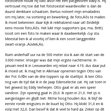
fototoestel houdt hij vast alsof het een pasgeboren baby is. Hij
vertrouwt mij toe dat het fototoestel waardevoller is dan de
duurst denkbare schaatsen. Bertus noteert mijn emailadres
om mij later, na sortering en bewerking, de foto‚Äôs te mailen.
Ik moet bekennen: daar kijk ik reikhalzend naar uit! Eindelijk
eens mooie foto‚Äôs. Het lukt mijn supporters (pa, ma, Britt)
nooit om een foto te maken waar ik daadwerkelijk √≥p sta.
Meestal ben ik al voorbij of ben ik een soort langgerekte
zwart-oranje ‚Äúvlek‚Äù.
Ruim anderhalf uur na de 500 meter sta ik aan de start van de
3.000 meter. Vroeger was dat mijn ergste nachtmerrie. In
januari reed ik in Leeuwarden vrij relaxt naar 4.19, dus daar put
ik moed uit. Ik mag het in Alkmaar opnemen tegen Otto van
der Pol. E√©n van de drie toppers op de startlijst. Ik ken Otto
nog van de tijd dat ik in de Jaap Edenselectie zat. Hij zat toen in
het gewest bij Eddy Verheijen. Otto gaat er als een speer
vandoor. Zijn opening gaat in 20,0. Ik open in 21,0. Het ijs is
aangeslagen en glijdt niet. Ritme hoog houden dus. Ik blijf de
eerste ronde enigszins in de buurt bij Otto. Hij klokt 31,0 en ik
volg met 32,0. Dan besef ik dat ik veel te hard ga. Zeker op dit