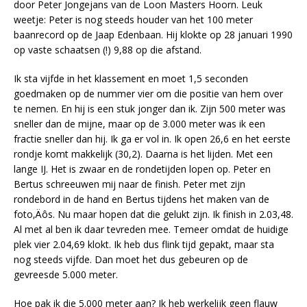
door Peter Jongejans van de Loon Masters Hoorn. Leuk
weetje: Peter is nog steeds houder van het 100 meter
baanrecord op de Jaap Edenbaan. Hij klokte op 28 januari 1990
op vaste schaatsen (!) 9,88 op die afstand.
Ik sta vijfde in het klassement en moet 1,5 seconden
goedmaken op de nummer vier om die positie van hem over
te nemen. En hij is een stuk jonger dan ik. Zijn 500 meter was
sneller dan de mijne, maar op de 3.000 meter was ik een
fractie sneller dan hij. Ik ga er vol in. Ik open 26,6 en het eerste
rondje komt makkelijk (30,2). Daarna is het lijden. Met een
lange IJ. Het is zwaar en de rondetijden lopen op. Peter en
Bertus schreeuwen mij naar de finish. Peter met zijn
rondebord in de hand en Bertus tijdens het maken van de
foto‚Äôs. Nu maar hopen dat die gelukt zijn. Ik finish in 2.03,48.
Al met al ben ik daar tevreden mee. Temeer omdat de huidige
plek vier 2.04,69 klokt. Ik heb dus flink tijd gepakt, maar sta
nog steeds vijfde. Dan moet het dus gebeuren op de
gevreesde 5.000 meter.
Hoe pak ik die 5.000 meter aan? Ik heb werkelijk geen flauw