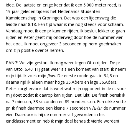
idee. De laatste en enige keer dat ik een 5.000 meter reed, is
19 jaar geleden tijdens het Nederlands Studenten
Kampioenschap in Groningen. Dat was een lijdensweg die
leidde naar 8.18. Een tijd waar ik me nog steeds voor schaam.
Vandaag moet ik een pr kunnen rijden. Ik besluit lekker te gaan
rijden en Peter geeft mij onderweg door hoe de nummer vier
het doet. Ik moet ongeveer 3 seconden op hem goedmaken
om zijn positie over te nemen.
PANG! We zijn gestart. Ik mag weer tegen Otto rijden. De pr
van Otto: 6.40. Hij gaat weer als een komeet van start. Ik neem
mijn tijd. Ik zoek mijn
flow
. De eerste ronde gaat in 34,3 en
daarna rijd ik alleen maar hoge 35‚Äôers en lage 36‚Äôers.
Peter zorgt ervoor dat ik weet wat mijn opponent in de rit voor
mij doet zodat ik daarop kan rijden. Dat lukt. De finish bereik ik
na 7 minuten, 33 seconden en 89 honderdsten. Een dikke vette
pr. Ik finish daarmee een kleine 7 seconden v√≥√≥r de nummer
vier. Daardoor is hij de nummer vijf geworden in het
eindklassement en heb ik mijn doel behaald: vierde worden!