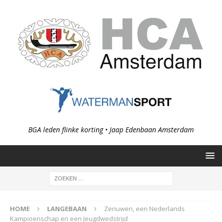
BGA leden flinke korting • Jaap Edenbaan Amsterdam
HOME
LANGEBAAN
Zenuwen, een Nederlands
Kampioenschap en een Jeugdwedstrijd