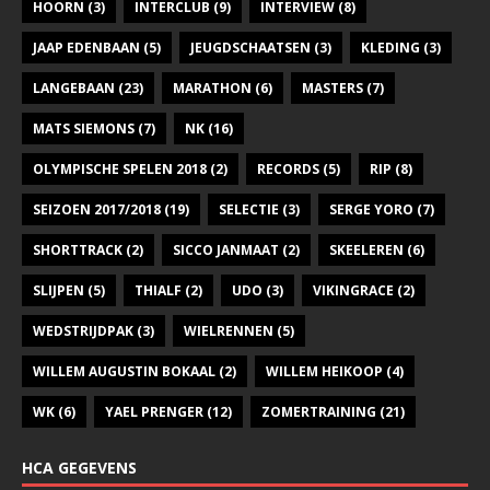
HOORN
(3)
INTERCLUB
(9)
INTERVIEW
(8)
JAAP EDENBAAN
(5)
JEUGDSCHAATSEN
(3)
KLEDING
(3)
LANGEBAAN
(23)
MARATHON
(6)
MASTERS
(7)
MATS SIEMONS
(7)
NK
(16)
OLYMPISCHE SPELEN 2018
(2)
RECORDS
(5)
RIP
(8)
SEIZOEN 2017/2018
(19)
SELECTIE
(3)
SERGE YORO
(7)
SHORTTRACK
(2)
SICCO JANMAAT
(2)
SKEELEREN
(6)
SLIJPEN
(5)
THIALF
(2)
UDO
(3)
VIKINGRACE
(2)
WEDSTRIJDPAK
(3)
WIELRENNEN
(5)
WILLEM AUGUSTIN BOKAAL
(2)
WILLEM HEIKOOP
(4)
WK
(6)
YAEL PRENGER
(12)
ZOMERTRAINING
(21)
HCA GEGEVENS