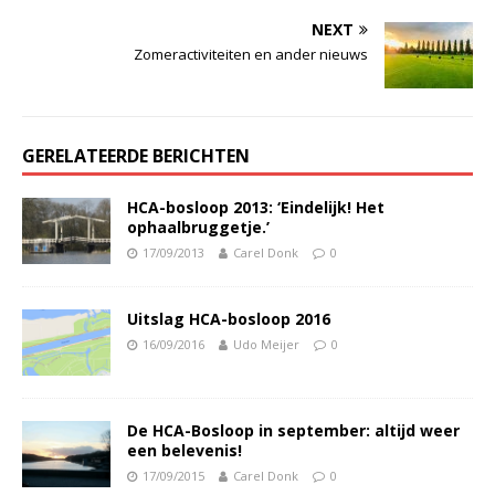
NEXT
Zomeractiviteiten en ander nieuws
GERELATEERDE BERICHTEN
HCA-bosloop 2013: ‘Eindelijk! Het
ophaalbruggetje.’
17/09/2013
Carel Donk
0
Uitslag HCA-bosloop 2016
16/09/2016
Udo Meijer
0
De HCA-Bosloop in september: altijd weer
een belevenis!
17/09/2015
Carel Donk
0