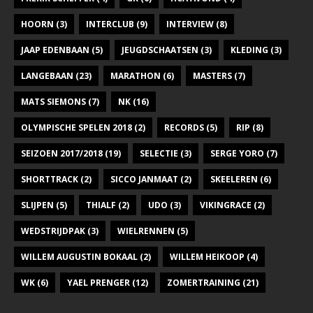
HOORN
(3)
INTERCLUB
(9)
INTERVIEW
(8)
JAAP EDENBAAN
(5)
JEUGDSCHAATSEN
(3)
KLEDING
(3)
LANGEBAAN
(23)
MARATHON
(6)
MASTERS
(7)
MATS SIEMONS
(7)
NK
(16)
OLYMPISCHE SPELEN 2018
(2)
RECORDS
(5)
RIP
(8)
SEIZOEN 2017/2018
(19)
SELECTIE
(3)
SERGE YORO
(7)
SHORTTRACK
(2)
SICCO JANMAAT
(2)
SKEELEREN
(6)
SLIJPEN
(5)
THIALF
(2)
UDO
(3)
VIKINGRACE
(2)
WEDSTRIJDPAK
(3)
WIELRENNEN
(5)
WILLEM AUGUSTIN BOKAAL
(2)
WILLEM HEIKOOP
(4)
WK
(6)
YAEL PRENGER
(12)
ZOMERTRAINING
(21)