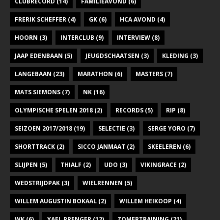
CLUBRECORD
(14)
FAMILIEAVOND
(6)
FRERIK SCHEFFER
(4)
GK
(6)
HCA AVOND
(4)
HOORN
(3)
INTERCLUB
(9)
INTERVIEW
(8)
JAAP EDENBAAN
(5)
JEUGDSCHAATSEN
(3)
KLEDING
(3)
LANGEBAAN
(23)
MARATHON
(6)
MASTERS
(7)
MATS SIEMONS
(7)
NK
(16)
OLYMPISCHE SPELEN 2018
(2)
RECORDS
(5)
RIP
(8)
SEIZOEN 2017/2018
(19)
SELECTIE
(3)
SERGE YORO
(7)
SHORTTRACK
(2)
SICCO JANMAAT
(2)
SKEELEREN
(6)
SLIJPEN
(5)
THIALF
(2)
UDO
(3)
VIKINGRACE
(2)
WEDSTRIJDPAK
(3)
WIELRENNEN
(5)
WILLEM AUGUSTIN BOKAAL
(2)
WILLEM HEIKOOP
(4)
WK
(6)
YAEL PRENGER
(12)
ZOMERTRAINING
(21)