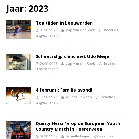
Jaar:
2023
Top tijden in Leeuwarden
31/01/2023
Jaap van der Spek
Reacties
uitgeschakeld
Schaatsslijp clinic met Udo Meijer
26/01/2023
Jaap van der Spek
Reacties
uitgeschakeld
4 februari: Familie avond!
18/01/2023
Willem Heikoop
Reacties
uitgeschakeld
Quinty Hersi 1e op de European Youth
Country Match in Heerenveen
08/01/2023
Danielle Leijen
Reacties