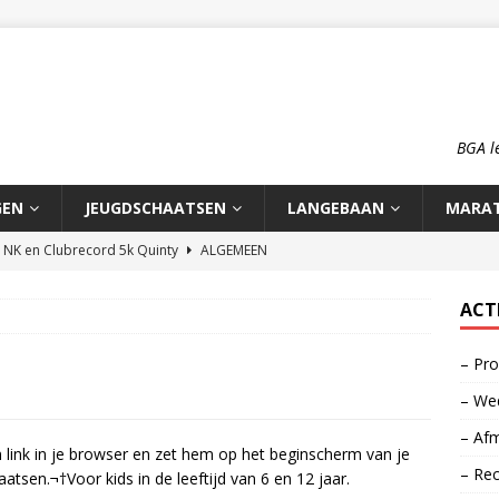
BGA l
GEN
JEUGDSCHAATSEN
LANGEBAAN
MARA
n NK en Clubrecord 5k Quinty
ALGEMEEN
pioenschap HCA 2026
ALGEMEEN
ACT
rd 1500m Meike Ketelaars
LANGEBAAN
– Pro
rds op de 700m: Meike en Sjors
ALGEMEEN
– Wed
o: op reis naar zijn roots
MOOI VERHAAL
– Afm
 link in je browser en zet hem op het beginscherm van je
– Re
tsen.¬†Voor kids in de leeftijd van 6 en 12 jaar.