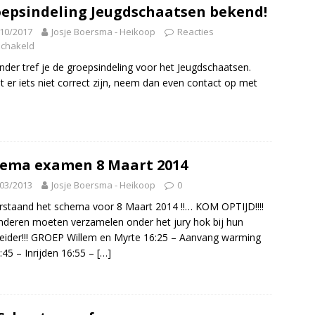
epsindeling Jeugdschaatsen bekend!
10/2017
Josje Boersma - Heikoop
Reacties
schakeld
nder tref je de groepsindeling voor het Jeugdschaatsen.
 er iets niet correct zijn, neem dan even contact op met
ema examen 8 Maart 2014
03/2013
Josje Boersma - Heikoop
0
staand het schema voor 8 Maart 2014 !!… KOM OPTIJD!!!!
nderen moeten verzamelen onder het jury hok bij hun
eider!!! GROEP Willem en Myrte 16:25 – Aanvang warming
:45 – Inrijden 16:55 –
[…]