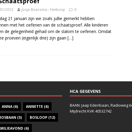
Schaatsproef
01/2012
Josje Boersma - Heikoop
0
dag 21 januari zijn we zoals jullie gemerkt hebben
nen met het oefenen van de schaatsproef. Alle kinderen
n de gelegenheid gehad om de slalom te oefenen. Omdat
ee proeven (eigenlijk drie) zijn gaan
[…]
HCA GEGEVENS
BAAN: Jaap Edenbaan, Radioweg 6
ANNA
(6)
ANNETTE
(6)
Mijdrecht KVK 40532742
BOSBAAN
(5)
BOSLOOP
(12)
AMILIEAVOND
(6)