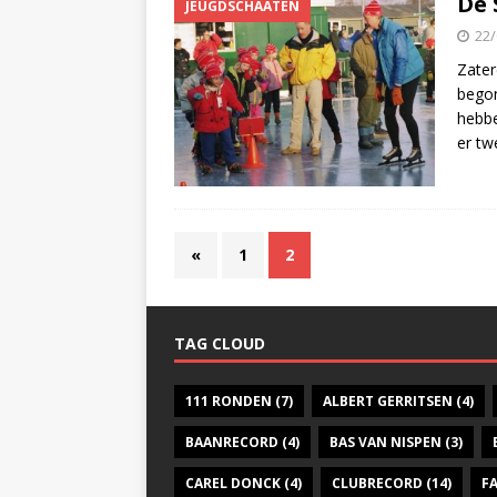
De 
JEUGDSCHAATEN
22/
Zater
begon
hebbe
er tw
«
1
2
TAG CLOUD
111 RONDEN
(7)
ALBERT GERRITSEN
(4)
BAANRECORD
(4)
BAS VAN NISPEN
(3)
CAREL DONCK
(4)
CLUBRECORD
(14)
F