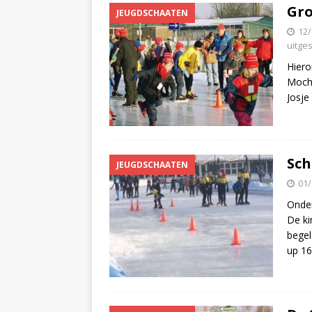
Gro
JEUGDSCHAATEN
12/
uitge
Hiero
Mocht
Josje
Sch
JEUGDSCHAATEN
01/
Onder
De ki
begel
up 16