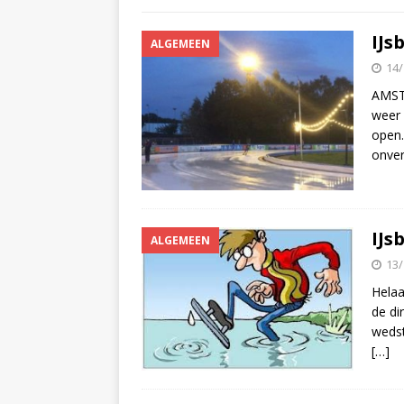
IJs
ALGEMEEN
14/
AMST
weer 
open.
onver
IJs
ALGEMEEN
13/
Helaa
de di
wedst
[…]