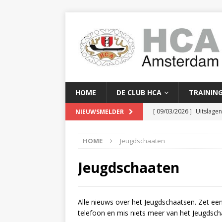
HOME
DE CLUB HCA
TRAININ
[ 09/03/2026 ]
Uitslage
NIEUWSMELDER
[ 08/03/2026 ]
Clubkam
HOME
Jeugdschaaten
[ 02/02/2026 ]
Baanreco
[ 24/01/2026 ]
Baanreco
Jeugdschaaten
[ 16/04/2026 ]
Serge Yor
Alle nieuws over het Jeugdschaatsen. Zet een
telefoon en mis niets meer van het Jeugdschaa