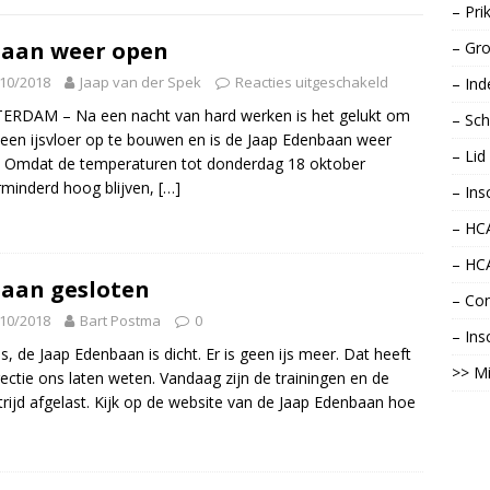
– Pri
baan weer open
– Gro
10/2018
Jaap van der Spek
Reacties uitgeschakeld
– Ind
ERDAM – Na een nacht van hard werken is het gelukt om
– Sch
een ijsvloer op te bouwen en is de Jaap Edenbaan weer
– Li
 Omdat de temperaturen tot donderdag 18 oktober
minderd hoog blijven,
[…]
– Ins
– HCA
– HC
baan gesloten
– Con
10/2018
Bart Postma
0
– Ins
s, de Jaap Edenbaan is dicht. Er is geen ijs meer. Dat heeft
>> Mi
rectie ons laten weten. Vandaag zijn de trainingen en de
rijd afgelast. Kijk op de website van de Jaap Edenbaan hoe