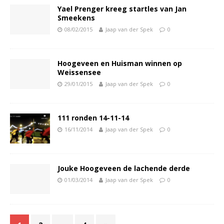
Yael Prenger kreeg startles van Jan
Smeekens
08/02/2015
Jaap van der Spek
0
Hoogeveen en Huisman winnen op
Weissensee
29/01/2015
Jaap van der Spek
0
111 ronden 14-11-14
16/11/2014
Jaap van der Spek
0
Jouke Hoogeveen de lachende derde
01/03/2014
Jaap van der Spek
0