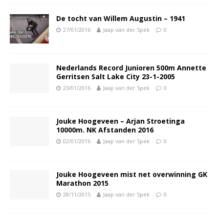
De tocht van Willem Augustin – 1941
27/01/2016
Jaap van der Spek
0
Nederlands Record Junioren 500m Annette
Gerritsen Salt Lake City 23-1-2005
23/01/2016
Jaap van der Spek
0
Jouke Hoogeveen – Arjan Stroetinga
10000m. NK Afstanden 2016
02/01/2016
Jaap van der Spek
0
Jouke Hoogeveen mist net overwinning GK
Marathon 2015
28/11/2015
Jaap van der Spek
0