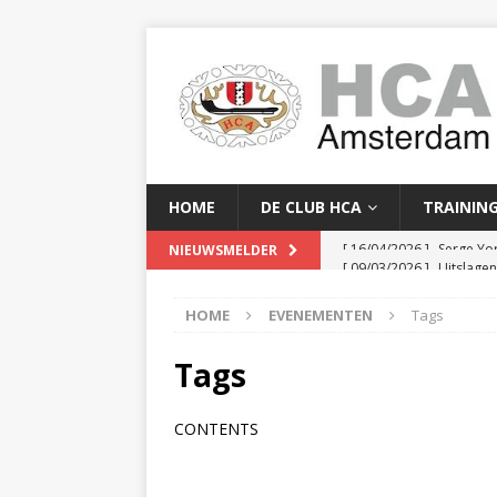
HOME
DE CLUB HCA
TRAININ
[ 09/03/2026 ]
Uitslage
NIEUWSMELDER
[ 08/03/2026 ]
Clubkam
HOME
EVENEMENTEN
Tags
[ 02/02/2026 ]
Baanreco
[ 24/01/2026 ]
Baanreco
Tags
[ 16/04/2026 ]
Serge Yor
CONTENTS