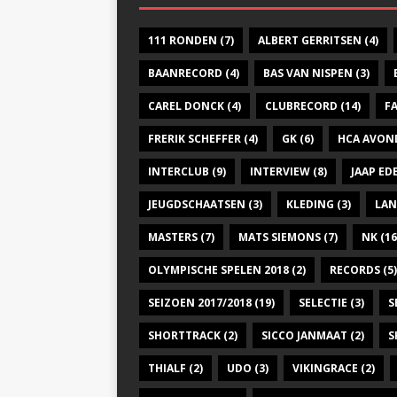
111 RONDEN
(7)
ALBERT GERRITSEN
(4)
BAANRECORD
(4)
BAS VAN NISPEN
(3)
CAREL DONCK
(4)
CLUBRECORD
(14)
F
FRERIK SCHEFFER
(4)
GK
(6)
HCA AVON
INTERCLUB
(9)
INTERVIEW
(8)
JAAP E
JEUGDSCHAATSEN
(3)
KLEDING
(3)
LAN
MASTERS
(7)
MATS SIEMONS
(7)
NK
(16
OLYMPISCHE SPELEN 2018
(2)
RECORDS
(5)
SEIZOEN 2017/2018
(19)
SELECTIE
(3)
S
SHORTTRACK
(2)
SICCO JANMAAT
(2)
S
THIALF
(2)
UDO
(3)
VIKINGRACE
(2)