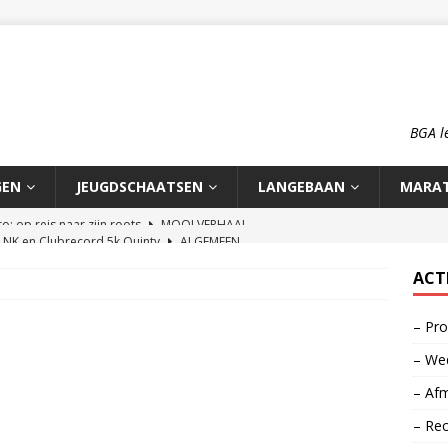
BGA l
GEN
JEUGDSCHAATSEN
LANGEBAAN
MARA
n NK en Clubrecord 5k Quinty
ALGEMEEN
pioenschap HCA 2026
ALGEMEEN
ACT
rd 1500m Meike Ketelaars
LANGEBAAN
– Pro
rds op de 700m: Meike en Sjors
ALGEMEEN
– Wed
o: op reis naar zijn roots
MOOI VERHAAL
– Afm
– Re