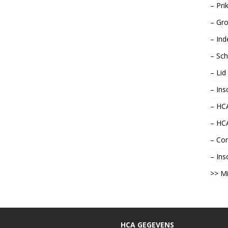
– Pri
– Gro
– Ind
– Sch
– Li
– Ins
– HCA
– HC
– Con
– Ins
>> Mi
HCA GEGEVENS