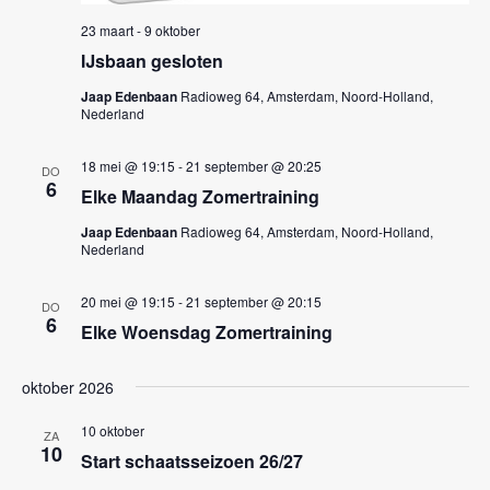
k
n
23 maart
-
9 oktober
e
n
IJsbaan gesloten
a
n
v
Jaap Edenbaan
Radioweg 64, Amsterdam, Noord-Holland,
e
Nederland
i
n
g
18 mei @ 19:15
-
21 september @ 20:25
w
DO
a
6
Elke Maandag Zomertraining
e
t
Jaap Edenbaan
Radioweg 64, Amsterdam, Noord-Holland,
i
e
Nederland
e
r
20 mei @ 19:15
-
21 september @ 20:15
g
DO
6
Elke Woensdag Zomertraining
e
v
oktober 2026
e
10 oktober
ZA
n
10
Start schaatsseizoen 26/27
n