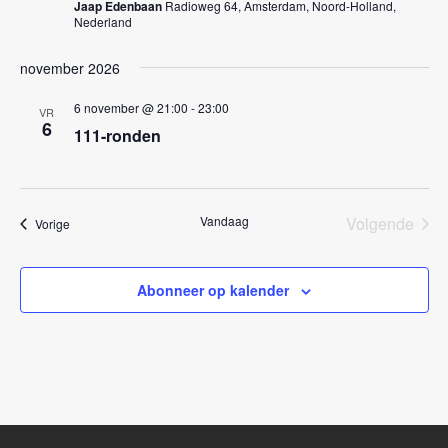
Jaap Edenbaan
Radioweg 64, Amsterdam, Noord-Holland,
a
Nederland
v
november 2026
i
g
6 november @ 21:00
-
23:00
VR
6
111-ronden
a
t
i
Vandaag
Volgende
Evenementen
Vorige
e
Eveneme
Abonneer op kalender