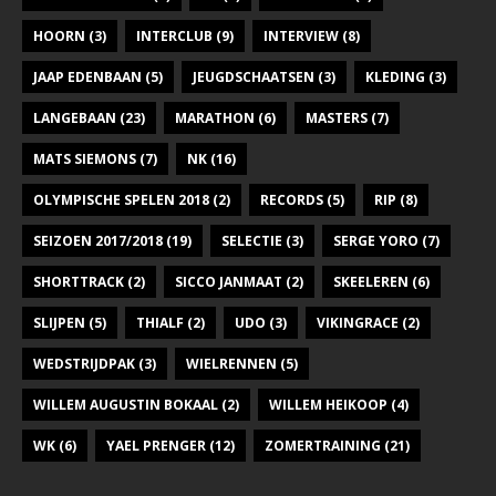
HOORN
(3)
INTERCLUB
(9)
INTERVIEW
(8)
JAAP EDENBAAN
(5)
JEUGDSCHAATSEN
(3)
KLEDING
(3)
LANGEBAAN
(23)
MARATHON
(6)
MASTERS
(7)
MATS SIEMONS
(7)
NK
(16)
OLYMPISCHE SPELEN 2018
(2)
RECORDS
(5)
RIP
(8)
SEIZOEN 2017/2018
(19)
SELECTIE
(3)
SERGE YORO
(7)
SHORTTRACK
(2)
SICCO JANMAAT
(2)
SKEELEREN
(6)
SLIJPEN
(5)
THIALF
(2)
UDO
(3)
VIKINGRACE
(2)
WEDSTRIJDPAK
(3)
WIELRENNEN
(5)
WILLEM AUGUSTIN BOKAAL
(2)
WILLEM HEIKOOP
(4)
WK
(6)
YAEL PRENGER
(12)
ZOMERTRAINING
(21)