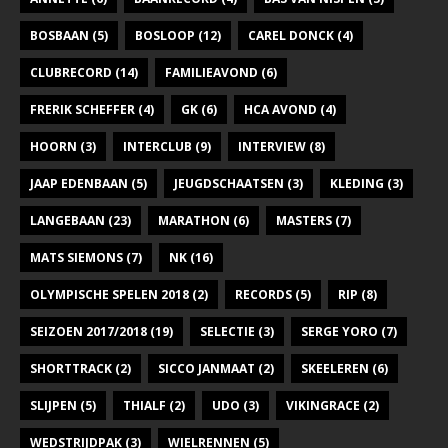
BOSBAAN
(5)
BOSLOOP
(12)
CAREL DONCK
(4)
CLUBRECORD
(14)
FAMILIEAVOND
(6)
FRERIK SCHEFFER
(4)
GK
(6)
HCA AVOND
(4)
HOORN
(3)
INTERCLUB
(9)
INTERVIEW
(8)
JAAP EDENBAAN
(5)
JEUGDSCHAATSEN
(3)
KLEDING
(3)
LANGEBAAN
(23)
MARATHON
(6)
MASTERS
(7)
MATS SIEMONS
(7)
NK
(16)
OLYMPISCHE SPELEN 2018
(2)
RECORDS
(5)
RIP
(8)
SEIZOEN 2017/2018
(19)
SELECTIE
(3)
SERGE YORO
(7)
SHORTTRACK
(2)
SICCO JANMAAT
(2)
SKEELEREN
(6)
SLIJPEN
(5)
THIALF
(2)
UDO
(3)
VIKINGRACE
(2)
WEDSTRIJDPAK
(3)
WIELRENNEN
(5)