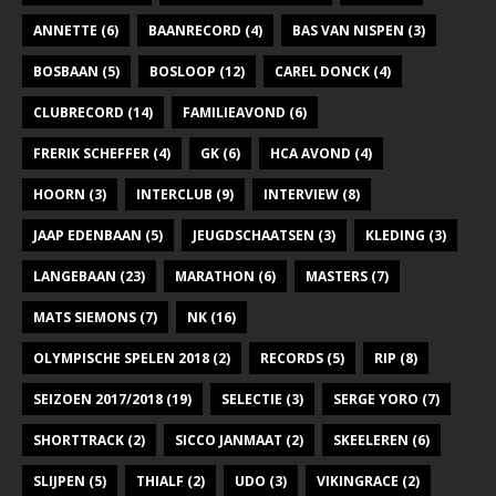
ANNETTE
(6)
BAANRECORD
(4)
BAS VAN NISPEN
(3)
BOSBAAN
(5)
BOSLOOP
(12)
CAREL DONCK
(4)
CLUBRECORD
(14)
FAMILIEAVOND
(6)
FRERIK SCHEFFER
(4)
GK
(6)
HCA AVOND
(4)
HOORN
(3)
INTERCLUB
(9)
INTERVIEW
(8)
JAAP EDENBAAN
(5)
JEUGDSCHAATSEN
(3)
KLEDING
(3)
LANGEBAAN
(23)
MARATHON
(6)
MASTERS
(7)
MATS SIEMONS
(7)
NK
(16)
OLYMPISCHE SPELEN 2018
(2)
RECORDS
(5)
RIP
(8)
SEIZOEN 2017/2018
(19)
SELECTIE
(3)
SERGE YORO
(7)
SHORTTRACK
(2)
SICCO JANMAAT
(2)
SKEELEREN
(6)
SLIJPEN
(5)
THIALF
(2)
UDO
(3)
VIKINGRACE
(2)