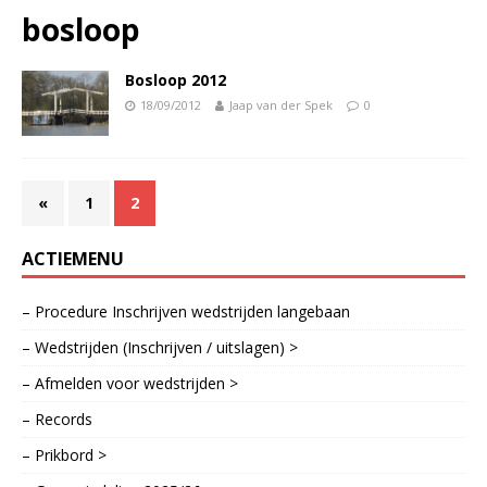
bosloop
Bosloop 2012
18/09/2012
Jaap van der Spek
0
«
1
2
ACTIEMENU
– Procedure Inschrijven wedstrijden langebaan
– Wedstrijden (Inschrijven / uitslagen) >
– Afmelden voor wedstrijden >
– Records
– Prikbord >