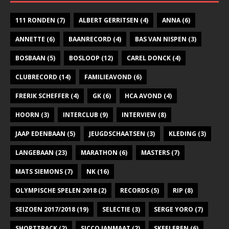
111 RONDEN
(7)
ALBERT GERRITSEN
(4)
ANNA
(6)
ANNETTE
(6)
BAANRECORD
(4)
BAS VAN NISPEN
(3)
BOSBAAN
(5)
BOSLOOP
(12)
CAREL DONCK
(4)
CLUBRECORD
(14)
FAMILIEAVOND
(6)
FRERIK SCHEFFER
(4)
GK
(6)
HCA AVOND
(4)
HOORN
(3)
INTERCLUB
(9)
INTERVIEW
(8)
JAAP EDENBAAN
(5)
JEUGDSCHAATSEN
(3)
KLEDING
(3)
LANGEBAAN
(23)
MARATHON
(6)
MASTERS
(7)
MATS SIEMONS
(7)
NK
(16)
OLYMPISCHE SPELEN 2018
(2)
RECORDS
(5)
RIP
(8)
SEIZOEN 2017/2018
(19)
SELECTIE
(3)
SERGE YORO
(7)
SHORTTRACK
(2)
SICCO JANMAAT
(2)
SKEELEREN
(6)