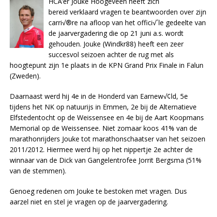
HCA’er Jouke Hoogeveen heeft zich
bereid verklaard vragen te beantwoorden over zijn
carri√®re na afloop van het offici√´le gedeelte van
de jaarvergadering die op 21 juni a.s. wordt
gehouden. Jouke (Windkr88) heeft een zeer
succesvol seizoen achter de rug met als
hoogtepunt zijn 1e plaats in de KPN Grand Prix Finale in Falun
(Zweden).
Daarnaast werd hij 4e in de Honderd van Earnew√¢ld, 5e
tijdens het NK op natuurijs in Emmen, 2e bij de Alternatieve
Elfstedentocht op de Weissensee en 4e bij de Aart Koopmans
Memorial op de Weissensee. Niet zomaar koos 41% van de
marathonrijders Jouke tot marathonschaatser van het seizoen
2011/2012. Hiermee werd hij op het nippertje 2e achter de
winnaar van de Dick van Gangelentrofee Jorrit Bergsma (51%
van de stemmen).
Genoeg redenen om Jouke te bestoken met vragen. Dus
aarzel niet en stel je vragen op de jaarvergadering.