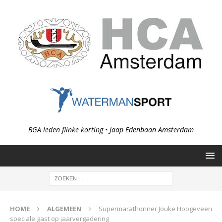
BGA leden flinke korting • Jaap Edenbaan Amsterdam
HOME
ALGEMEEN
Supermarathonner Jouke Hoogeveen
speciale gast op jaarvergadering