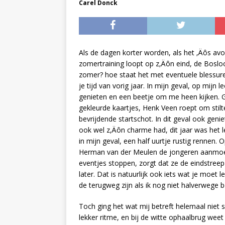
Carel Donck
Als de dagen korter worden, als het ‚Äôs avo
zomertraining loopt op z‚Äôn eind, de Bosl
zomer? hoe staat het met eventuele blessure
je tijd van vorig jaar.
In mijn geval, op mijn le
genieten en een beetje om me heen kijken. Ge
gekleurde kaartjes, Henk Veen roept om stilte
bevrijdende startschot. In dit geval ook geni
ook wel z‚Äôn charme had, dit jaar was het lek
in mijn geval, een half uurtje rustig rennen.
Herman van der Meulen de jongeren aanmoedi
eventjes stoppen, zorgt dat ze de eindstreep
later. Dat is natuurlijk ook iets wat je moet 
de terugweg zijn als ik nog niet halverwege b
Toch ging het wat mij betreft helemaal niet
lekker ritme, en bij de witte ophaalbrug weet