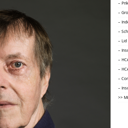
– Pri
– Gro
– Ind
– Sch
– Li
– Ins
– HCA
– HC
– Con
– Ins
>> Mi