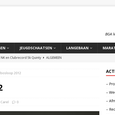
BGA l
GEN
JEUGDSCHAATSEN
LANGEBAAN
MARA
n NK en Clubrecord 5k Quinty
ALGEMEEN
pioenschap HCA 2026
ALGEMEEN
ACT
 bosloop 2012
rd 1500m Meike Ketelaars
LANGEBAAN
– Pro
rds op de 700m: Meike en Sjors
ALGEMEEN
2
– Wed
o: op reis naar zijn roots
MOOI VERHAAL
– Afm
 Carel
0
– Re