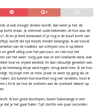
nds al wat vroeger donker wordt, dan weet je het: de
oop komt eraan. Je ontmoet oude bekenden ‚Äì hoe was de
s? ‚Äì en je bent benieuwd of je nog in de buurt komt van
eftijd, wordt die tijd steeds minder belangrijk. Ik wil vooral
nieten van de tradities: we schrijven ons in op kleine
 en geeft uitleg over het parcours, en Udo lost het
eten van het weer: vorig jaar was er een loeiharde wind, wat
ker koel en vrijwel windstil. En dan natuurlijk genieten van,
 Op de heenweg ietsje wind tegen, terug wind mee. Ik zie hoe
gt. Hij loopt met ze mee, praat ze weer op gang als ze
 halen. (Ze kunnen hun krachten nog niet verdelen, hoor ik
leren.) En ik zie hoe de snelsten aan de overkant alweer op
en.
 slecht. Ik kon goed doorlopen, kwam halverwege in een
 je dat je het gaat halen. Tijd: slechts een paar seconden