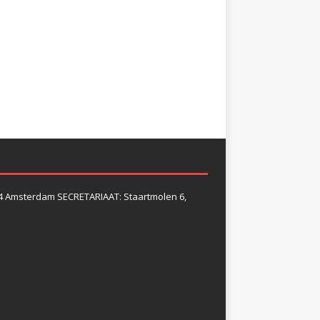
4 Amsterdam SECRETARIAAT: Staartmolen 6,