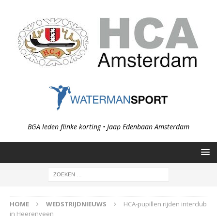
BGA leden flinke korting • Jaap Edenbaan Amsterdam
HOME
WEDSTRIJDNIEUWS
HCA-pupillen rijden interclub
in Heerenveen