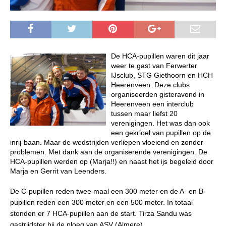
De HCA-pupillen waren dit jaar
weer te gast van
Ferwerter
IJsclub, STG Giethoorn en HCH
Heerenveen. Deze clubs
organiseerden gisteravond in
Heerenveen een interclub
tussen maar liefst 20
verenigingen. Het was dan ook
een gekrioel van pupillen op de
inrij-baan. Maar de wedstrijden verliepen vloeiend en zonder
problemen. Met dank aan de organiserende verenigingen.
De
HCA-pupillen werden op (Marja!!) en naast het ijs begeleid door
Marja en Gerrit van Leenders.
De C-pupillen reden twee maal een 300 meter en de A- en B-
pupillen reden een 300 meter en een 500 meter. In totaal
stonden er 7 HCA-pupillen aan de start. Tirza Sandu was
gastrijdster bij de ploeg van ASV (Almere).