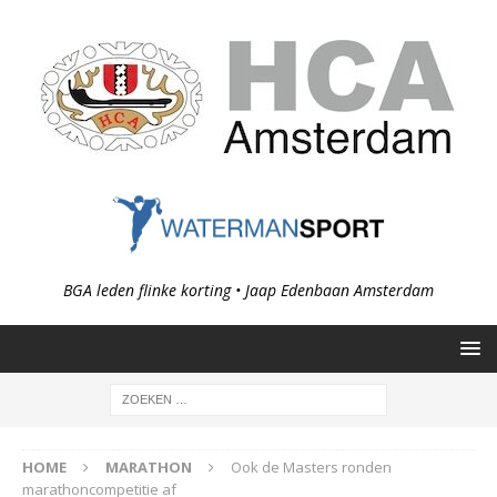
BGA leden flinke korting • Jaap Edenbaan Amsterdam
HOME
MARATHON
Ook de Masters ronden
marathoncompetitie af