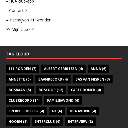
– HCA club-app
– Contact >
– Inschrijven 111-ronden
>> Mijn club <<
TAG CLOUD
111 RONDEN
(7)
ALBERT GERRITSEN
(4)
ANNA
(6)
ANNETTE
(6)
BAANRECORD
(4)
BAS VAN NISPEN
(3)
BOSBAAN
(5)
BOSLOOP
(12)
CAREL DONCK
(4)
CLUBRECORD
(14)
FAMILIEAVOND
(6)
FRERIK SCHEFFER
(4)
GK
(6)
HCA AVOND
(4)
HOORN
(3)
INTERCLUB
(9)
INTERVIEW
(8)