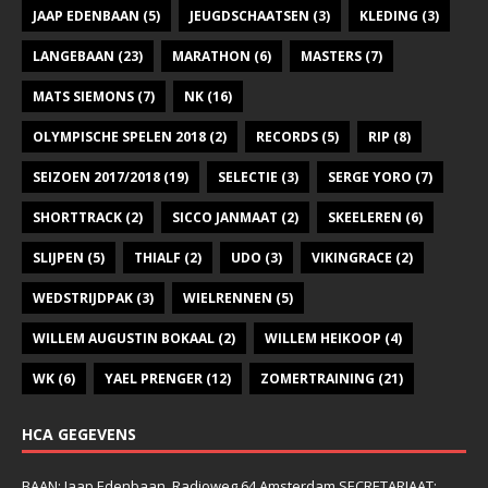
JAAP EDENBAAN
(5)
JEUGDSCHAATSEN
(3)
KLEDING
(3)
LANGEBAAN
(23)
MARATHON
(6)
MASTERS
(7)
MATS SIEMONS
(7)
NK
(16)
OLYMPISCHE SPELEN 2018
(2)
RECORDS
(5)
RIP
(8)
SEIZOEN 2017/2018
(19)
SELECTIE
(3)
SERGE YORO
(7)
SHORTTRACK
(2)
SICCO JANMAAT
(2)
SKEELEREN
(6)
SLIJPEN
(5)
THIALF
(2)
UDO
(3)
VIKINGRACE
(2)
WEDSTRIJDPAK
(3)
WIELRENNEN
(5)
WILLEM AUGUSTIN BOKAAL
(2)
WILLEM HEIKOOP
(4)
WK
(6)
YAEL PRENGER
(12)
ZOMERTRAINING
(21)
HCA GEGEVENS
BAAN: Jaap Edenbaan, Radioweg 64 Amsterdam SECRETARIAAT: