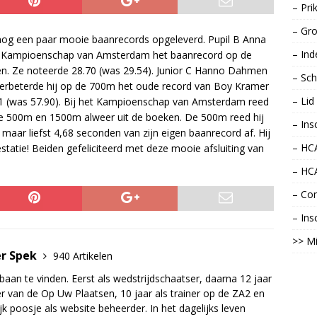
– Pri
– Gro
nog een paar mooie baanrecords opgeleverd. Pupil B Anna
– Ind
et Kampioenschap van Amsterdam het baanrecord op de
en. Ze noteerde 28.70 (was 29.54). Junior C Hanno Dahmen
– Sch
. verbeterde hij op de 700m het oude record van Boy Kramer
– Li
.81 (was 57.90). Bij het Kampioenschap van Amsterdam reed
 de 500m en 1500m alweer uit de boeken. De 500m reed hij
– Ins
 maar liefst 4,68 seconden van zijn eigen baanrecord af. Hij
– HCA
statie! Beiden gefeliciteerd met deze mooie afsluiting van
– HC
– Con
– Ins
>> Mi
er Spek
940 Artikelen
baan te vinden. Eerst als wedstrijdschaatser, daarna 12 jaar
r van de Op Uw Plaatsen, 10 jaar als trainer op de ZA2 en
jk poosje als website beheerder. In het dagelijks leven