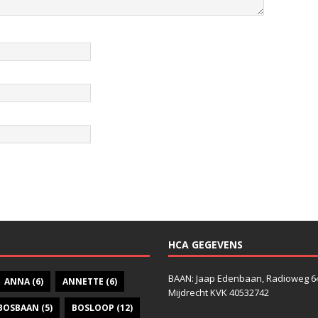
HCA GEGEVENS
BAAN: Jaap Edenbaan, Radioweg 6
ANNA
(6)
ANNETTE
(6)
Mijdrecht KVK 40532742
BOSBAAN
(5)
BOSLOOP
(12)