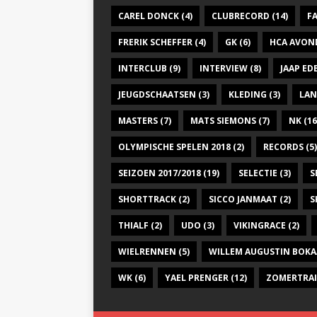
CAREL DONCK
(4)
CLUBRECORD
(14)
F
FRERIK SCHEFFER
(4)
GK
(6)
HCA AVON
INTERCLUB
(9)
INTERVIEW
(8)
JAAP E
JEUGDSCHAATSEN
(3)
KLEDING
(3)
LAN
MASTERS
(7)
MATS SIEMONS
(7)
NK
(16
OLYMPISCHE SPELEN 2018
(2)
RECORDS
(5)
SEIZOEN 2017/2018
(19)
SELECTIE
(3)
S
SHORTTRACK
(2)
SICCO JANMAAT
(2)
S
THIALF
(2)
UDO
(3)
VIKINGRACE
(2)
WIELRENNEN
(5)
WILLEM AUGUSTIN BOKA
WK
(6)
YAEL PRENGER
(12)
ZOMERTRA