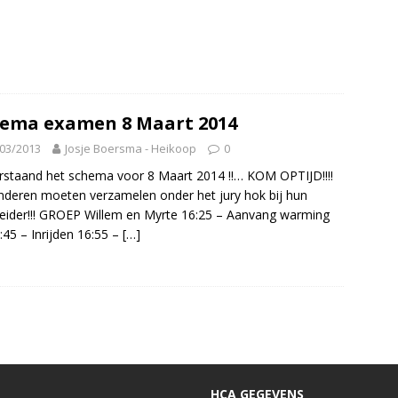
ema examen 8 Maart 2014
03/2013
Josje Boersma - Heikoop
0
staand het schema voor 8 Maart 2014 !!… KOM OPTIJD!!!!
nderen moeten verzamelen onder het jury hok bij hun
eider!!! GROEP Willem en Myrte 16:25 – Aanvang warming
:45 – Inrijden 16:55 –
[…]
HCA GEGEVENS