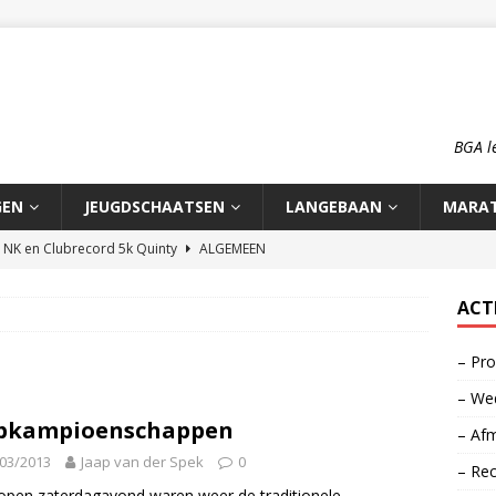
BGA l
GEN
JEUGDSCHAATSEN
LANGEBAAN
MARA
n NK en Clubrecord 5k Quinty
ALGEMEEN
pioenschap HCA 2026
ALGEMEEN
ACT
rd 1500m Meike Ketelaars
LANGEBAAN
– Pro
rds op de 700m: Meike en Sjors
ALGEMEEN
– Wed
o: op reis naar zijn roots
MOOI VERHAAL
ubkampioenschappen
– Afm
03/2013
Jaap van der Spek
0
– Re
open zaterdagavond waren weer de traditionele