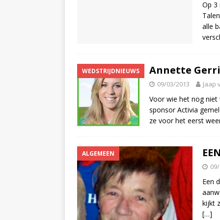
Op 3 
Talen
alle 
versc
Annette Gerri
WEDSTRIJDNIEUWS
09/03/2013
Jaap 
Voor wie het nog niet
sponsor Activia gemel
ze voor het eerst weer
EE
ALGEMEEN
09/
Een d
aanwe
kijkt
[…]