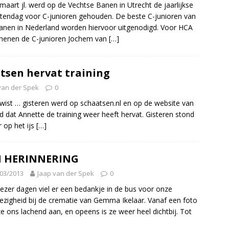
maart jl. werd op de Vechtse Banen in Utrecht de jaarlijkse
tendag voor C-junioren gehouden. De beste C-junioren van
banen in Nederland worden hiervoor uitgenodigd. Voor HCA
henen de C-junioren Jochem van
[…]
tsen hervat training
van der Spek
0
 wist … gisteren werd op schaatsen.nl en op de website van
d dat Annette de training weer heeft hervat. Gisteren stond
 op het ijs
[…]
N HERINNERING
03/2013
Jaap van der Spek
0
ezer dagen viel er een bedankje in de bus voor onze
zigheid bij de crematie van Gemma Ikelaar. Vanaf een foto
 ze ons lachend aan, en opeens is ze weer heel dichtbij. Tot