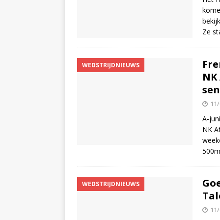
komen
bekij
Ze st
Fre
WEDSTRIJDNIEUWS
NK 
sen
11/
A-jun
NK Af
weeke
500m
Goe
WEDSTRIJDNIEUWS
Tal
11/