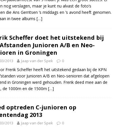
 nog verslagen, maar je kunt nu alvast de foto’s
ken die Ans Gerritsen ’s middags en ’s avond heeft genomen.
aan in twee albums
[…]
rik Scheffer doet het uitstekend bij
Afstanden Junioren A/B en Neo-
ioren in Groningen
03/2013
Jaap van der Spek
0
ior Frerik Scheffer heeft het uitstekend gedaan bij de KPN
standen voor Junioren A/B en Neo-senioren dat afgelopen
nd in Groningen werd gehouden. Frerik deed mee aan de
, de 1000m en de 1500m
[…]
d optreden C-junioren op
entendag 2013
03/2013
Jaap van der Spek
0