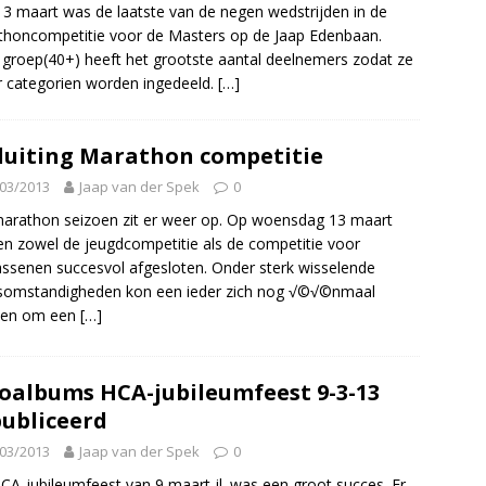
 maart was de laatste van de negen wedstrijden in de
honcompetitie voor de Masters op de Jaap Edenbaan.
groep(40+) heeft het grootste aantal deelnemers zodat ze
er categorien worden ingedeeld.
[…]
luiting Marathon competitie
03/2013
Jaap van der Spek
0
arathon seizoen zit er weer op. Op woensdag 13 maart
n zowel de jeugdcompetitie als de competitie voor
ssenen succesvol afgesloten. Onder sterk wisselende
somstandigheden kon een ieder zich nog √©√©nmaal
tten om een
[…]
oalbums HCA-jubileumfeest 9-3-13
ubliceerd
03/2013
Jaap van der Spek
0
CA-jubileumfeest van 9 maart jl. was een groot succes. Er