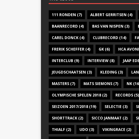
111 RONDEN
(7)
ALBERT GERRITSEN
(4)
BAANRECORD
(4)
BAS VAN NISPEN
(3)
CAREL DONCK
(4)
CLUBRECORD
(14)
F
FRERIK SCHEFFER
(4)
GK
(6)
HCA AVON
INTERCLUB
(9)
INTERVIEW
(8)
JAAP E
JEUGDSCHAATSEN
(3)
KLEDING
(3)
LAN
MASTERS
(7)
MATS SIEMONS
(7)
NK
(16
OLYMPISCHE SPELEN 2018
(2)
RECORDS
(5)
SEIZOEN 2017/2018
(19)
SELECTIE
(3)
S
SHORTTRACK
(2)
SICCO JANMAAT
(2)
S
THIALF
(2)
UDO
(3)
VIKINGRACE
(2)