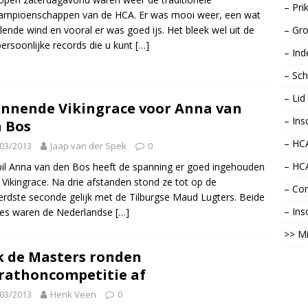
– Pri
ampioenschappen van de HCA. Er was mooi weer, een wat
lende wind en vooral er was goed ijs. Het bleek wel uit de
– Gro
persoonlijke records die u kunt
[…]
– Ind
– Sch
– Li
nnende Vikingrace voor Anna van
– Ins
 Bos
– HCA
03/2013
Jaap van der Spek
0
– HC
il Anna van den Bos heeft de spanning er goed ingehouden
e Vikingrace. Na drie afstanden stond ze tot op de
– Con
rdste seconde gelijk met de Tilburgse Maud Lugters. Beide
– Ins
jes waren de Nederlandse
[…]
>> Mi
 de Masters ronden
athoncompetitie af
03/2013
Henk Veen
0