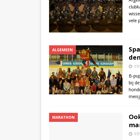
clubk
wisse
vele 
Spa
ALGEMEEN
den
17/
B-pup
bij d
honde
meis
Ook
MARATHON
mar
17/