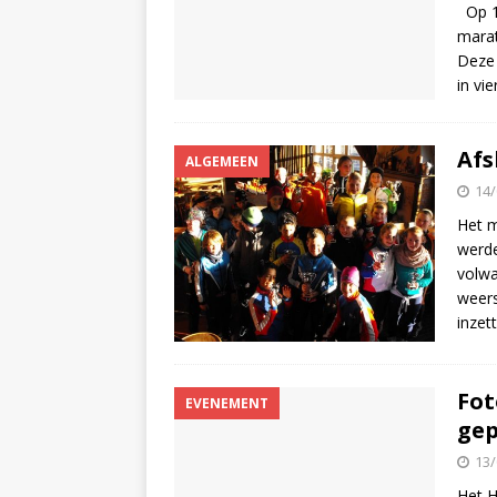
Op 13
marat
Deze 
in vi
Afs
ALGEMEEN
14/
Het m
werde
volwa
weer
inze
Fot
EVENEMENT
gep
13/
Het H