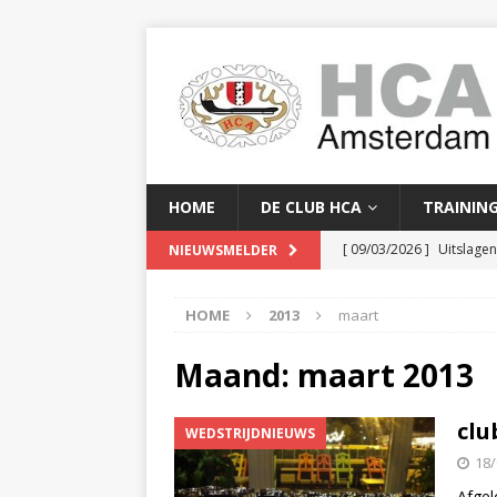
HOME
DE CLUB HCA
TRAININ
[ 09/03/2026 ]
Uitslage
NIEUWSMELDER
[ 08/03/2026 ]
Clubkam
HOME
2013
maart
[ 02/02/2026 ]
Baanreco
[ 24/01/2026 ]
Baanreco
Maand:
maart 2013
[ 16/04/2026 ]
Serge Yor
cl
WEDSTRIJDNIEUWS
18/
Afgel