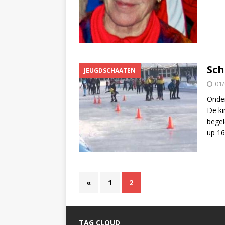
Sch
JEUGDSCHAATEN
01/
Onder
De ki
begel
up 16
«
1
2
TAG CLOUD