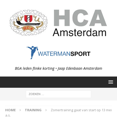
BGA leden flinke korting • Jaap Edenbaan Amsterdam
HOME
TRAINING
Zomertraining gaat van start op 13 mei
a.s.