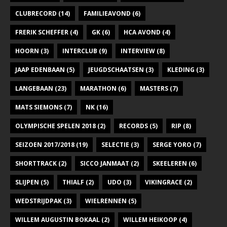
CLUBRECORD
(14)
FAMILIEAVOND
(6)
FRERIK SCHEFFER
(4)
GK
(6)
HCA AVOND
(4)
HOORN
(3)
INTERCLUB
(9)
INTERVIEW
(8)
JAAP EDENBAAN
(5)
JEUGDSCHAATSEN
(3)
KLEDING
(3)
LANGEBAAN
(23)
MARATHON
(6)
MASTERS
(7)
MATS SIEMONS
(7)
NK
(16)
OLYMPISCHE SPELEN 2018
(2)
RECORDS
(5)
RIP
(8)
SEIZOEN 2017/2018
(19)
SELECTIE
(3)
SERGE YORO
(7)
SHORTTRACK
(2)
SICCO JANMAAT
(2)
SKEELEREN
(6)
SLIJPEN
(5)
THIALF
(2)
UDO
(3)
VIKINGRACE
(2)
WEDSTRIJDPAK
(3)
WIELRENNEN
(5)
WILLEM AUGUSTIN BOKAAL
(2)
WILLEM HEIKOOP
(4)