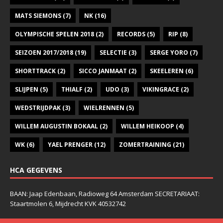
MATS SIEMONS
(7)
NK
(16)
OLYMPISCHE SPELEN 2018
(2)
RECORDS
(5)
RIP
(8)
SEIZOEN 2017/2018
(19)
SELECTIE
(3)
SERGE YORO
(7)
SHORTTRACK
(2)
SICCO JANMAAT
(2)
SKEELEREN
(6)
SLIJPEN
(5)
THIALF
(2)
UDO
(3)
VIKINGRACE
(2)
WEDSTRIJDPAK
(3)
WIELRENNEN
(5)
WILLEM AUGUSTIN BOKAAL
(2)
WILLEM HEIKOOP
(4)
WK
(6)
YAEL PRENGER
(12)
ZOMERTRAINING
(21)
HCA GEGEVENS
BAAN: Jaap Edenbaan, Radioweg 64 Amsterdam SECRETARIAAT:
Staartmolen 6, Mijdrecht KVK 40532742