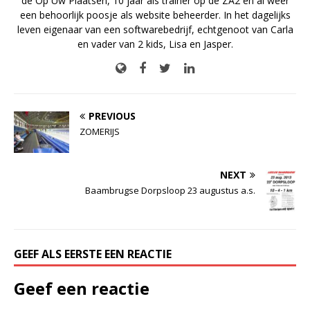
de Op Uw Plaatsen, 10 jaar als trainer op de ZA2 en al weer
een behoorlijk poosje als website beheerder. In het dagelijks
leven eigenaar van een softwarebedrijf, echtgenoot van Carla
en vader van 2 kids, Lisa en Jasper.
PREVIOUS
ZOMERIJS
NEXT
Baambrugse Dorpsloop 23 augustus a.s.
GEEF ALS EERSTE EEN REACTIE
Geef een reactie