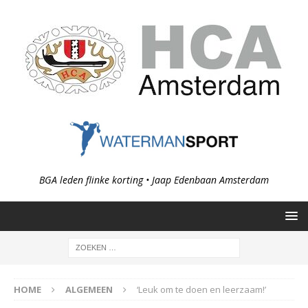
BGA leden flinke korting • Jaap Edenbaan Amsterdam
HOME
ALGEMEEN
‘Leuk om te doen en leerzaam!’