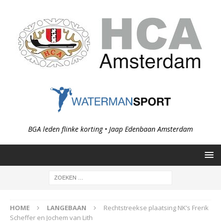
BGA leden flinke korting • Jaap Edenbaan Amsterdam
HOME
LANGEBAAN
Rechtstreekse plaatsing NK’s Frerik
Scheffer en Jochem van Lith