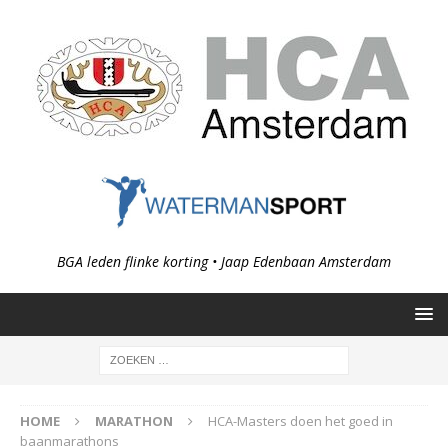
BGA leden flinke korting • Jaap Edenbaan Amsterdam
HOME
MARATHON
HCA-Masters doen het goed in
baanmarathons