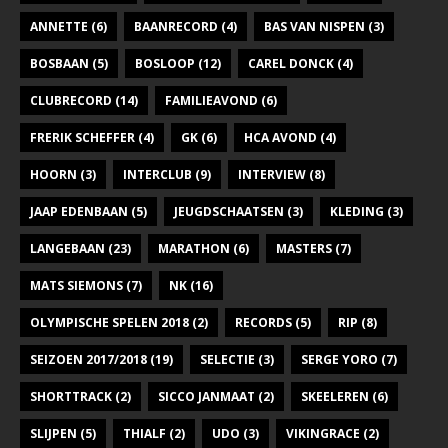
ANNETTE
(6)
BAANRECORD
(4)
BAS VAN NISPEN
(3)
BOSBAAN
(5)
BOSLOOP
(12)
CAREL DONCK
(4)
CLUBRECORD
(14)
FAMILIEAVOND
(6)
FRERIK SCHEFFER
(4)
GK
(6)
HCA AVOND
(4)
HOORN
(3)
INTERCLUB
(9)
INTERVIEW
(8)
JAAP EDENBAAN
(5)
JEUGDSCHAATSEN
(3)
KLEDING
(3)
LANGEBAAN
(23)
MARATHON
(6)
MASTERS
(7)
MATS SIEMONS
(7)
NK
(16)
OLYMPISCHE SPELEN 2018
(2)
RECORDS
(5)
RIP
(8)
SEIZOEN 2017/2018
(19)
SELECTIE
(3)
SERGE YORO
(7)
SHORTTRACK
(2)
SICCO JANMAAT
(2)
SKEELEREN
(6)
SLIJPEN
(5)
THIALF
(2)
UDO
(3)
VIKINGRACE
(2)