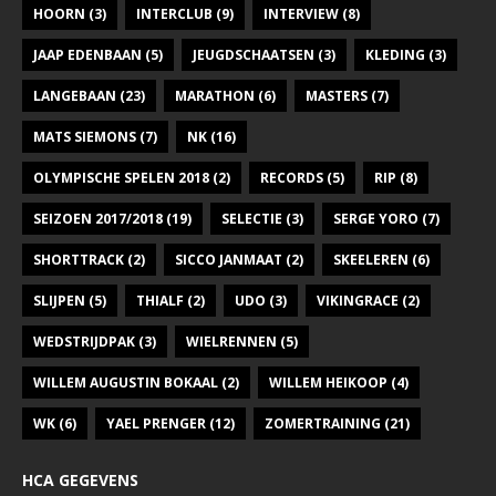
HOORN
(3)
INTERCLUB
(9)
INTERVIEW
(8)
JAAP EDENBAAN
(5)
JEUGDSCHAATSEN
(3)
KLEDING
(3)
LANGEBAAN
(23)
MARATHON
(6)
MASTERS
(7)
MATS SIEMONS
(7)
NK
(16)
OLYMPISCHE SPELEN 2018
(2)
RECORDS
(5)
RIP
(8)
SEIZOEN 2017/2018
(19)
SELECTIE
(3)
SERGE YORO
(7)
SHORTTRACK
(2)
SICCO JANMAAT
(2)
SKEELEREN
(6)
SLIJPEN
(5)
THIALF
(2)
UDO
(3)
VIKINGRACE
(2)
WEDSTRIJDPAK
(3)
WIELRENNEN
(5)
WILLEM AUGUSTIN BOKAAL
(2)
WILLEM HEIKOOP
(4)
WK
(6)
YAEL PRENGER
(12)
ZOMERTRAINING
(21)
HCA GEGEVENS