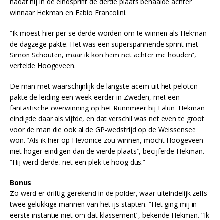
nadat hij in de eindsprint de derde plaats behaalde achter
winnaar Hekman en Fabio Francolini.
“Ik moest hier per se derde worden om te winnen als Hekman
de dagzege pakte. Het was een superspannende sprint met
Simon Schouten, maar ik kon hem net achter me houden”,
vertelde Hoogeveen.
De man met waarschijnlijk de langste adem uit het peloton
pakte de leiding een week eerder in Zweden, met een
fantastische overwinning op het Runnmeer bij Falun. Hekman
eindigde daar als vijfde, en dat verschil was net even te groot
voor de man die ook al de GP-wedstrijd op de Weissensee
won. “Als ik hier op Flevonice zou winnen, mocht Hoogeveen
niet hoger eindigen dan de vierde plaats”, becijferde Hekman.
“Hij werd derde, net een plek te hoog dus.”
Bonus
Zo werd er driftig gerekend in de polder, waar uiteindelijk zelfs
twee gelukkige mannen van het ijs stapten. “Het ging mij in
eerste instantie niet om dat klassement”, bekende Hekman. “Ik