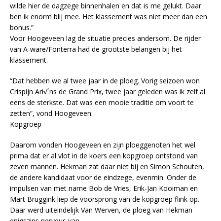
wilde hier de dagzege binnenhalen en dat is me gelukt. Daar
ben ik enorm blij mee. Het klassement was niet meer dan een
bonus.”
Voor Hoogeveen lag de situatie precies andersom. De rijder
van A-ware/Fonterra had de grootste belangen bij het
klassement.
“Dat hebben we al twee jaar in de ploeg. Vorig seizoen won
Crispijn Ari√´ns de Grand Prix, twee jaar geleden was ik zelf al
eens de sterkste. Dat was een mooie traditie om voort te
zetten”, vond Hoogeveen.
Kopgroep
Daarom vonden Hoogeveen en zijn ploeggenoten het wel
prima dat er al vlot in de koers een kopgroep ontstond van
zeven mannen. Hekman zat daar niet bij en Simon Schouten,
de andere kandidaat voor de eindzege, evenmin. Onder de
impulsen van met name Bob de Vries, Erik-Jan Kooiman en
Mart Bruggink liep de voorsprong van de kopgroep flink op.
Daar werd uiteindelijk Van Werven, de ploeg van Hekman
enigszins nerveus van.