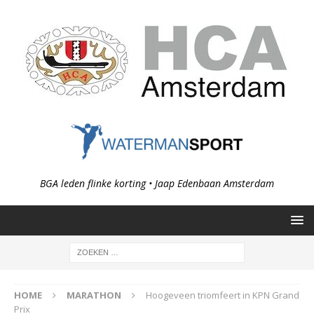
BGA leden flinke korting • Jaap Edenbaan Amsterdam
HOME
MARATHON
Hoogeveen triomfeert in KPN Grand
Prix