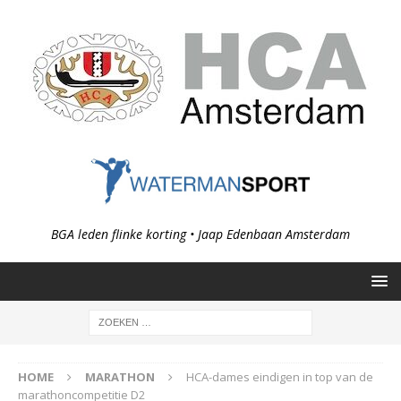
BGA leden flinke korting • Jaap Edenbaan Amsterdam
HOME
MARATHON
HCA-dames eindigen in top van de
marathoncompetitie D2