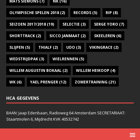
MATS SIEMONS
(7)
NK
(16)
OLYMPISCHE SPELEN 2018
(2)
RECORDS
(5)
RIP
(8)
SEIZOEN 2017/2018
(19)
SELECTIE
(3)
SERGE YORO
(7)
SHORTTRACK
(2)
SICCO JANMAAT
(2)
SKEELEREN
(6)
SLIJPEN
(5)
THIALF
(2)
UDO
(3)
VIKINGRACE
(2)
WEDSTRIJDPAK
(3)
WIELRENNEN
(5)
WILLEM AUGUSTIN BOKAAL
(2)
WILLEM HEIKOOP
(4)
WK
(6)
YAEL PRENGER
(12)
ZOMERTRAINING
(21)
HCA GEGEVENS
BAAN: Jaap Edenbaan, Radioweg 64 Amsterdam SECRETARIAAT:
Staartmolen 6, Mijdrecht KVK 40532742