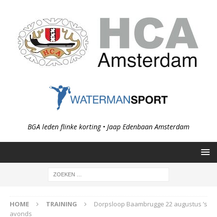
BGA leden flinke korting • Jaap Edenbaan Amsterdam
HOME
TRAINING
Dorpsloop Baambrugge 22 augustus ’s
avonds