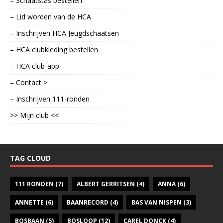
– Schaatstas bestellen
– Lid worden van de HCA
– Inschrijven HCA Jeugdschaatsen
– HCA clubkleding bestellen
– HCA club-app
– Contact >
– Inschrijven 111-ronden
>> Mijn club <<
TAG CLOUD
111 RONDEN
(7)
ALBERT GERRITSEN
(4)
ANNA
(6)
ANNETTE
(6)
BAANRECORD
(4)
BAS VAN NISPEN
(3)
BOSBAAN
(5)
BOSLOOP
(12)
CAREL DONCK
(4)