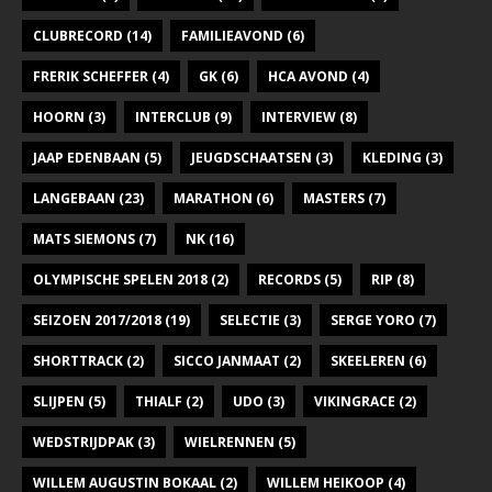
CLUBRECORD
(14)
FAMILIEAVOND
(6)
FRERIK SCHEFFER
(4)
GK
(6)
HCA AVOND
(4)
HOORN
(3)
INTERCLUB
(9)
INTERVIEW
(8)
JAAP EDENBAAN
(5)
JEUGDSCHAATSEN
(3)
KLEDING
(3)
LANGEBAAN
(23)
MARATHON
(6)
MASTERS
(7)
MATS SIEMONS
(7)
NK
(16)
OLYMPISCHE SPELEN 2018
(2)
RECORDS
(5)
RIP
(8)
SEIZOEN 2017/2018
(19)
SELECTIE
(3)
SERGE YORO
(7)
SHORTTRACK
(2)
SICCO JANMAAT
(2)
SKEELEREN
(6)
SLIJPEN
(5)
THIALF
(2)
UDO
(3)
VIKINGRACE
(2)
WEDSTRIJDPAK
(3)
WIELRENNEN
(5)
WILLEM AUGUSTIN BOKAAL
(2)
WILLEM HEIKOOP
(4)