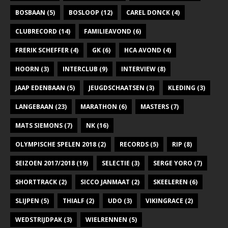
BOSBAAN
(5)
BOSLOOP
(12)
CAREL DONCK
(4)
CLUBRECORD
(14)
FAMILIEAVOND
(6)
FRERIK SCHEFFER
(4)
GK
(6)
HCA AVOND
(4)
HOORN
(3)
INTERCLUB
(9)
INTERVIEW
(8)
JAAP EDENBAAN
(5)
JEUGDSCHAATSEN
(3)
KLEDING
(3)
LANGEBAAN
(23)
MARATHON
(6)
MASTERS
(7)
MATS SIEMONS
(7)
NK
(16)
OLYMPISCHE SPELEN 2018
(2)
RECORDS
(5)
RIP
(8)
SEIZOEN 2017/2018
(19)
SELECTIE
(3)
SERGE YORO
(7)
SHORTTRACK
(2)
SICCO JANMAAT
(2)
SKEELEREN
(6)
SLIJPEN
(5)
THIALF
(2)
UDO
(3)
VIKINGRACE
(2)
WEDSTRIJDPAK
(3)
WIELRENNEN
(5)