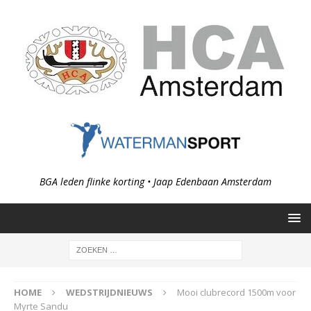
BGA leden flinke korting • Jaap Edenbaan Amsterdam
HOME
WEDSTRIJDNIEUWS
Mooi clubrecord 1500m voor
Myrte Sandu