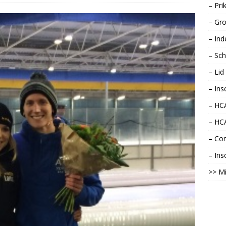
– Pri
– Gro
– Ind
– Sch
– Li
– Ins
– HCA
– HC
– Con
– Ins
>> Mi