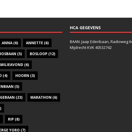
HCA GEGEVENS
BAAN: Jaap Edenbaan, Radioweg 6
ANNA
(6)
ANNETTE
(6)
Mijdrecht KVK 40532742
BOSBAAN
(5)
BOSLOOP
(12)
AMILIEAVOND
(6)
D
(4)
HOORN
(3)
DENBAAN
(5)
GEBAAN
(23)
MARATHON
(6)
)
RIP
(8)
ERGE YORO
(7)