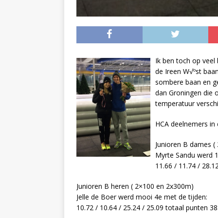
Ik ben toch op veel
de Ireen W√ºst baan
sombere baan en geh
dan Groningen die o
temperatuur verschi
HCA deelnemers in 
Junioren B dames (
Myrte Sandu werd 1
11.66 / 11.74 / 28.1
Junioren B heren ( 2×100 en 2x300m)
Jelle de Boer werd mooi 4e met de tijden:
10.72 / 10.64 / 25.24 / 25.09 totaal punten 3