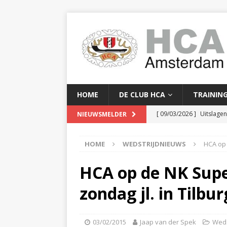
HOME
DE CLUB HCA
TRAININ
[ 09/03/2026 ]
Uitslage
NIEUWSMELDER
[ 08/03/2026 ]
Clubkam
HOME
WEDSTRIJDNIEUWS
HCA op 
[ 02/02/2026 ]
Baanreco
[ 24/01/2026 ]
Baanreco
HCA op de NK Super
[ 16/04/2026 ]
Serge Yor
zondag jl. in Tilbur
03/02/2015
Jaap van der Spek
Weds