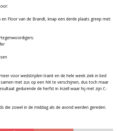
oor:
a en Floor van de Brandt, knap een derde plaats greep met:
ertegenwoordigers:
fer
tsen
t meer voor wedstrijden traint en de hele week ziek in bed
 samen met zus op een NK te verschijnen, dus toch maar
esultaat gedurende de herfst in Inzell waar hij met zijn C-
ds die zowel in de middag als de avond werden gereden.