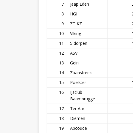
7
Jaap Eden
8
HGI
9
ZTIKZ
10
Viking
11
5 dorpen
12
ASV
13
Gein
14
Zaanstreek
15
Poelster
16
IJsclub
Baambrugge
17
Ter Aar
18
Diemen
19
Abcoude