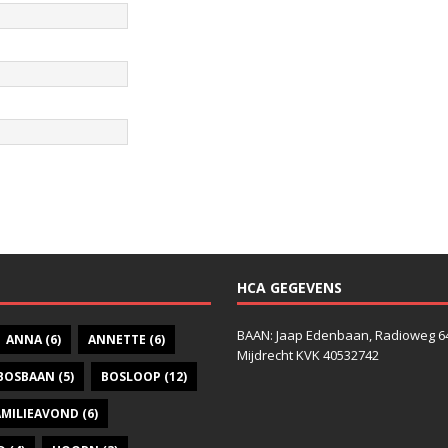
HCA GEGEVENS
BAAN: Jaap Edenbaan, Radioweg 6
ANNA
(6)
ANNETTE
(6)
Mijdrecht KVK 40532742
BOSBAAN
(5)
BOSLOOP
(12)
AMILIEAVOND
(6)