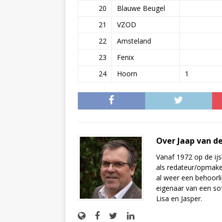
20
Blauwe Beugel
21
VZOD
22
Amsteland
23
Fenix
24
Hoorn
1
Over Jaap van d
Vanaf 1972 op de ijs
als redateur/opmake
al weer een behoorli
eigenaar van een sof
Lisa en Jasper.