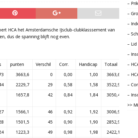
– Pri
– Gro
– Ind
oert HCA het Amsterdamsche IJsclub-clubklasssement van
– Sch
n, dus de spanning blijft nog even.
– Li
– Ins
s
punten
Verschil
Corr.
Handicap
Totaal
– HCA
73
3663,6
0
0,00
1,00
3663,6
– HC
44
2229,7
29
0,58
1,58
3522,9
– Con
1657,8
42
0,84
1,84
3050,4
– Ins
>> Mi
27
1566,1
46
0,92
1,92
3006,9
28
1501,5
45
0,90
1,90
2852,9
24
1223,3
49
0,98
1,98
2422,1