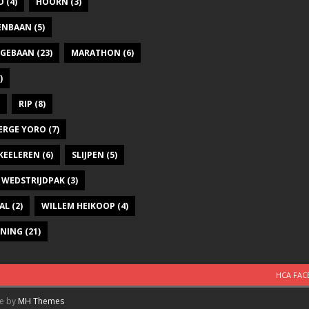
D
(4)
HOORN
(3)
DENBAAN
(5)
GEBAAN
(23)
MARATHON
(6)
)
RIP
(8)
ERGE YORO
(7)
KEELEREN
(6)
SLIJPEN
(5)
WEDSTRIJDPAK
(3)
AL
(2)
WILLEM HEIKOOP
(4)
INING
(21)
HCA FA
me by
MH Themes