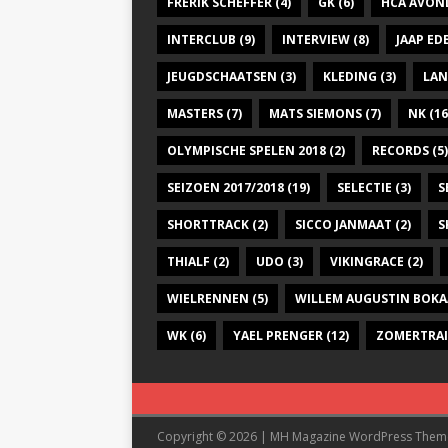
FRERIK SCHEFFER
(4)
GK
(6)
HCA AVON
INTERCLUB
(9)
INTERVIEW
(8)
JAAP E
JEUGDSCHAATSEN
(3)
KLEDING
(3)
LAN
MASTERS
(7)
MATS SIEMONS
(7)
NK
(16
OLYMPISCHE SPELEN 2018
(2)
RECORDS
(5)
SEIZOEN 2017/2018
(19)
SELECTIE
(3)
S
SHORTTRACK
(2)
SICCO JANMAAT
(2)
S
THIALF
(2)
UDO
(3)
VIKINGRACE
(2)
WIELRENNEN
(5)
WILLEM AUGUSTIN BOKA
WK
(6)
YAEL PRENGER
(12)
ZOMERTRA
Copyright © 2026 | MH Magazine WordPress The