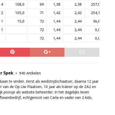
4
108,0
69
1,38
2,38
257,0
2
105,0
71
1,42
2,42
254,1
1
15,0
72
1,44
2,44
36,6
1
72
1,44
2,44
0,0
72
1,44
2,44
0,0
er Spek
940 Artikelen
baan te vinden. Eerst als wedstrijdschaatser, daarna 12 jaar
r van de Op Uw Plaatsen, 10 jaar als trainer op de ZA2 en
jk poosje als website beheerder. In het dagelijks leven
twarebedrijf, echtgenoot van Carla en vader van 2 kids,