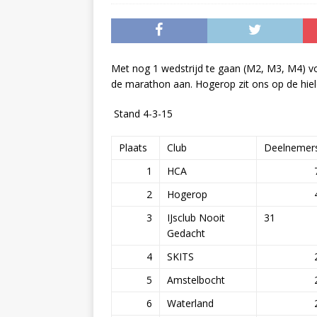
Met nog 1 wedstrijd te gaan (M2, M3, M4) v
de marathon aan. Hogerop zit ons op de hiele
Stand 4-3-15
Plaats
Club
Deelnemer
1
HCA
2
Hogerop
3
IJsclub Nooit
31
Gedacht
4
SKITS
5
Amstelbocht
6
Waterland