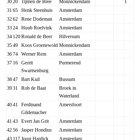
30
20
Tijmen de Bree
Monnickendam
1
31
65
Henk Steenhuis
Amsterdam
32
62
Rene Dodeman
Amsterdam
33
24
Huub Roelvink
Amsterdam
34
120
Ronald de Beer
Hilversum
35
49
Koos Groenewold
Monnickendam
36
74
Werner Rem
Amsterdam
37
16
Gerrit
Purmerend
Swartsenburg
38
47
Bart Kuil
Bussum
39
31
Rob de Baat
Broek in
Waterland
40
41
Ferdinand
Amersfoort
Gildemacher
41
43
Evert Jan Grit
Amsterdam
42
56
Jasper Hondius
Amsterdam
43
117
Joost Hardick
Amsterdam