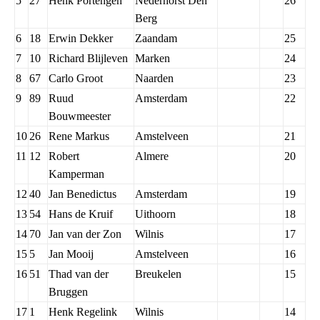
5
27
Henk Portengen
Nederhorst Den
26
Berg
6
18
Erwin Dekker
Zaandam
25
7
10
Richard Blijleven
Marken
24
8
67
Carlo Groot
Naarden
23
9
89
Ruud
Amsterdam
22
Bouwmeester
10
26
Rene Markus
Amstelveen
21
11
12
Robert
Almere
20
Kamperman
12
40
Jan Benedictus
Amsterdam
19
13
54
Hans de Kruif
Uithoorn
18
14
70
Jan van der Zon
Wilnis
17
15
5
Jan Mooij
Amstelveen
16
16
51
Thad van der
Breukelen
15
Bruggen
17
1
Henk Regelink
Wilnis
14