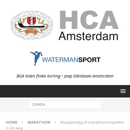
BGA leden flinke korting • Jaap Edenbaan Amsterdam
HOME
MARATHON
Blaadjesdag zit marathoncompetitie
in de weg