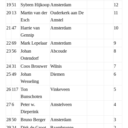
19
51
Sybren Hijkoop
Amsterdam
12
20
13
Martin van der
Ouderkerk aan De
11
Esch
Amstel
21
47
Harrie van
Amsterdam
10
Gennip
22
69
Mark Lepelaar
Amsterdam
9
23
56
Johan
Abcoude
8
Ostendorf
24
31
Coos Brouwer
Wilnis
7
25
49
Johan
Diemen
6
Wesseling
26
117
Ton
Vinkeveen
5
Bunschoten
27
6
Peter w.
Amstelveen
4
Dieperink
28
50
Bruno Berger
Amsterdam
3
29
24
Dirk de Groot
Baambrugge
2