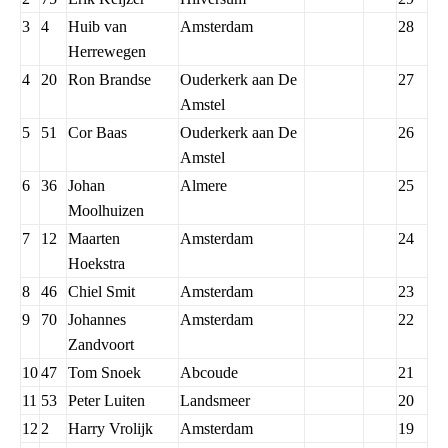
3
4
Huib van
Amsterdam
28
Herrewegen
4
20
Ron Brandse
Ouderkerk aan De
27
Amstel
5
51
Cor Baas
Ouderkerk aan De
26
Amstel
6
36
Johan
Almere
25
Moolhuizen
7
12
Maarten
Amsterdam
24
Hoekstra
8
46
Chiel Smit
Amsterdam
23
9
70
Johannes
Amsterdam
22
Zandvoort
10
47
Tom Snoek
Abcoude
21
11
53
Peter Luiten
Landsmeer
20
12
2
Harry Vrolijk
Amsterdam
19