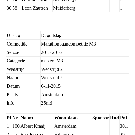
30
58
Leon Zautsen
Muiderberg
1
Uitslag
Daguitslag
Competitie
Marathonbaancompetitie M3
Seizoen
2015-2016
Categorie
masters M3
Wedstrijd
Wedstrijd 2
Naam
Wedstrijd 2
Datum
6-11-2015
Plaats
Amsterdam
Info
25rnd
Pl
Nr
Naam
Woonplaats
Sponsor
Rnd
Pnt
1
100
Albert Kraaij
Amsterdam
30.1
2
75
Erik Keijzer
Hilversum
29