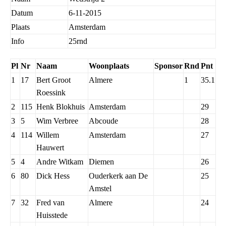
Datum
6-11-2015
Plaats
Amsterdam
Info
25rnd
Pl
Nr
Naam
Woonplaats
Sponsor
Rnd
Pnt
1
17
Bert Groot
Almere
1
35.1
Roessink
2
115
Henk Blokhuis
Amsterdam
29
3
5
Wim Verbree
Abcoude
28
4
114
Willem
Amsterdam
27
Hauwert
5
4
Andre Witkam
Diemen
26
6
80
Dick Hess
Ouderkerk aan De
25
Amstel
7
32
Fred van
Almere
24
Huisstede