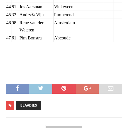
44
81
Jos Aarsman
Vinkeveen
45
32
Andr√© Vijn
Purmerend
46
98
Rene van der
Amsterdam
Wateren
47
61
Pim Bonstra
Abcoude
BLAADJES