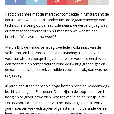
Het zit niet mee met de marathoncompetitie in Amsterdam: de
eerste twee wedstrijden konden niet doorgaan vanwege een
technische storing op de Jaap Edenbaan, de derde vrijdag was
er het zesbanentoernooi en nu moesten we wedstrijden
inkorten. Wat was er nu weer??
Martin Bril, de helaas te vroeg overleden columnist van de
Volkskrant en het Parool, had zijn uitvinding: ‘rokjesdag’; in het
voorjaar als de voorspelling van het weer voor het eerst weer
een zonnetje en temperaturen rond de twintig graden gaf en
de dames de lange broek verruilden voor een rok, dan was het
rokjesdag.
Al jarenlang staan er mooie hoge bomen rond de ‘Middenweg’-
bocht van de Jaap Edenbaan. Deze zijn in de loop der jaren te
hoog en te groot geworden, wat tot veel blad op het ijs leidt.
Dat is vooral de eerste keer van het najaar gevaarlijk. Vorig
jaar moesten we wedstrijden afgelasten en nu veranderde een
beetje wind gisteravond plotseling de mooie ijsvloer in een