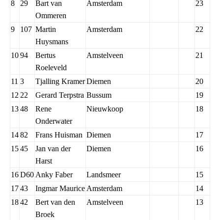
8
29
Bart van
Amsterdam
23
Ommeren
9
107
Martin
Amsterdam
22
Huysmans
10
94
Bertus
Amstelveen
21
Roeleveld
11
3
Tjalling Kramer
Diemen
20
12
22
Gerard Terpstra
Bussum
19
13
48
Rene
Nieuwkoop
18
Onderwater
14
82
Frans Huisman
Diemen
17
15
45
Jan van der
Diemen
16
Harst
16
D60
Anky Faber
Landsmeer
15
17
43
Ingmar Maurice
Amsterdam
14
18
42
Bert van den
Amstelveen
13
Broek