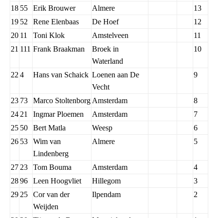
18
55
Erik Brouwer
Almere
13
19
52
Rene Elenbaas
De Hoef
12
20
11
Toni Klok
Amstelveen
11
21
111
Frank Braakman
Broek in
10
Waterland
22
4
Hans van Schaick
Loenen aan De
9
Vecht
23
73
Marco Stoltenborg
Amsterdam
8
24
21
Ingmar Ploemen
Amsterdam
7
25
50
Bert Matla
Weesp
6
26
53
Wim van
Almere
5
Lindenberg
27
23
Tom Bouma
Amsterdam
4
28
96
Leen Hoogvliet
Hillegom
3
29
25
Cor van der
Ilpendam
2
Weijden