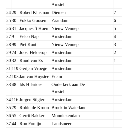
Amstel
24
29
Robert Klusman
Diemen
7
25
30
Fokko Goosen
Zaandam
6
26
31
Jacques `t Hoen
Nieuw Vennep
5
27
9
Eelco Nap
Amsterdam
4
28
99
Piet Kant
Nieuw Vennep
3
29
74
Joost Helderop
Amsterdam
2
30
32
Ruud van Es
Amsterdam
1
31
119
Gertjan Vroege
Amsterdam
32
103
Jan van Huystee
Edam
33
48
Ids Hilarides
Ouderkerk aan De
Amstel
34
116
Jurgen Stigter
Amsterdam
35
79
Robin de Kroon
Broek in Waterland
36
55
Gerrit Bakker
Monnickendam
37
44
Ron Fontijn
Landsmeer