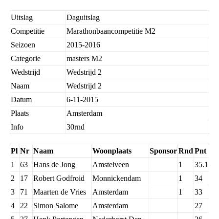
Uitslag
Daguitslag
Competitie
Marathonbaancompetitie M2
Seizoen
2015-2016
Categorie
masters M2
Wedstrijd
Wedstrijd 2
Naam
Wedstrijd 2
Datum
6-11-2015
Plaats
Amsterdam
Info
30rnd
Pl
Nr
Naam
Woonplaats
Sponsor
Rnd
Pnt
1
63
Hans de Jong
Amstelveen
1
35.1
2
17
Robert Godfroid
Monnickendam
1
34
3
71
Maarten de Vries
Amsterdam
1
33
4
22
Simon Salome
Amsterdam
27