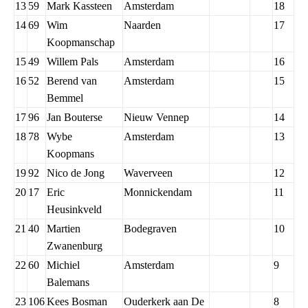
13
59
Mark Kassteen
Amsterdam
18
14
69
Wim
Naarden
17
Koopmanschap
15
49
Willem Pals
Amsterdam
16
16
52
Berend van
Amsterdam
15
Bemmel
17
96
Jan Bouterse
Nieuw Vennep
14
18
78
Wybe
Amsterdam
13
Koopmans
19
92
Nico de Jong
Waverveen
12
20
17
Eric
Monnickendam
11
Heusinkveld
21
40
Martien
Bodegraven
10
Zwanenburg
22
60
Michiel
Amsterdam
9
Balemans
23
106
Kees Bosman
Ouderkerk aan De
8