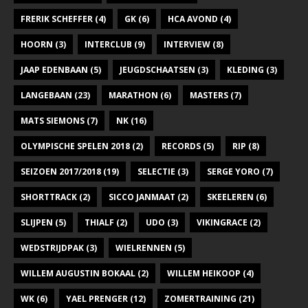
FRERIK SCHEFFER
(4)
GK
(6)
HCA AVOND
(4)
HOORN
(3)
INTERCLUB
(9)
INTERVIEW
(8)
JAAP EDENBAAN
(5)
JEUGDSCHAATSEN
(3)
KLEDING
(3)
LANGEBAAN
(23)
MARATHON
(6)
MASTERS
(7)
MATS SIEMONS
(7)
NK
(16)
OLYMPISCHE SPELEN 2018
(2)
RECORDS
(5)
RIP
(8)
SEIZOEN 2017/2018
(19)
SELECTIE
(3)
SERGE YORO
(7)
SHORTTRACK
(2)
SICCO JANMAAT
(2)
SKEELEREN
(6)
SLIJPEN
(5)
THIALF
(2)
UDO
(3)
VIKINGRACE
(2)
WEDSTRIJDPAK
(3)
WIELRENNEN
(5)
WILLEM AUGUSTIN BOKAAL
(2)
WILLEM HEIKOOP
(4)
WK
(6)
YAEL PRENGER
(12)
ZOMERTRAINING
(21)