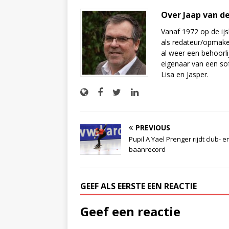
Over Jaap van d
Vanaf 1972 op de ijs
als redateur/opmake
al weer een behoorli
eigenaar van een sof
Lisa en Jasper.
PREVIOUS
Pupil A Yael Prenger rijdt club- e
baanrecord
GEEF ALS EERSTE EEN REACTIE
Geef een reactie