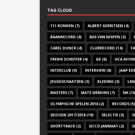
TAG CLOUD
111 RONDEN
(7)
ALBERT GERRITSEN
(4)
BAANRECORD
(4)
BAS VAN NISPEN
(3)
CAREL DONCK
(4)
CLUBRECORD
(14)
F
FRERIK SCHEFFER
(4)
GK
(6)
HCA AVON
INTERCLUB
(9)
INTERVIEW
(8)
JAAP E
JEUGDSCHAATSEN
(3)
KLEDING
(3)
LAN
MASTERS
(7)
MATS SIEMONS
(7)
NK
(16
OLYMPISCHE SPELEN 2018
(2)
RECORDS
(5)
SEIZOEN 2017/2018
(19)
SELECTIE
(3)
S
SHORTTRACK
(2)
SICCO JANMAAT
(2)
S