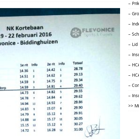
– Pri
– Gro
– Ind
– Sch
– Li
– Ins
– HCA
– HC
– Con
– Ins
>> Mi