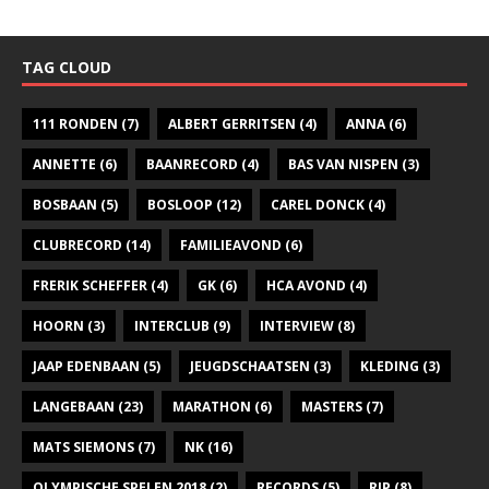
TAG CLOUD
111 RONDEN
(7)
ALBERT GERRITSEN
(4)
ANNA
(6)
ANNETTE
(6)
BAANRECORD
(4)
BAS VAN NISPEN
(3)
BOSBAAN
(5)
BOSLOOP
(12)
CAREL DONCK
(4)
CLUBRECORD
(14)
FAMILIEAVOND
(6)
FRERIK SCHEFFER
(4)
GK
(6)
HCA AVOND
(4)
HOORN
(3)
INTERCLUB
(9)
INTERVIEW
(8)
JAAP EDENBAAN
(5)
JEUGDSCHAATSEN
(3)
KLEDING
(3)
LANGEBAAN
(23)
MARATHON
(6)
MASTERS
(7)
MATS SIEMONS
(7)
NK
(16)
OLYMPISCHE SPELEN 2018
(2)
RECORDS
(5)
RIP
(8)