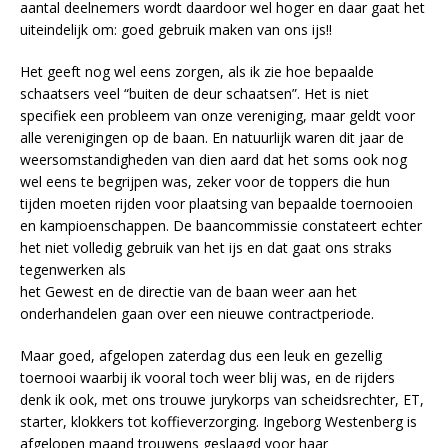
aantal deelnemers wordt daardoor wel hoger en daar gaat het
uiteindelijk om: goed gebruik maken van ons ijs!!
Het geeft nog wel eens zorgen, als ik zie hoe bepaalde
schaatsers veel “buiten de deur schaatsen”. Het is niet
specifiek een probleem van onze vereniging, maar geldt voor
alle verenigingen op de baan. En natuurlijk waren dit jaar de
weersomstandigheden van dien aard dat het soms ook nog
wel eens te begrijpen was, zeker voor de toppers die hun
tijden moeten rijden voor plaatsing van bepaalde toernooien
en kampioenschappen. De baancommissie constateert echter
het niet volledig gebruik van het ijs en dat gaat ons straks
tegenwerken als
het Gewest en de directie van de baan weer aan het
onderhandelen gaan over een nieuwe contractperiode.
Maar goed, afgelopen zaterdag dus een leuk en gezellig
toernooi waarbij ik vooral toch weer blij was, en de rijders
denk ik ook, met ons trouwe jurykorps van scheidsrechter, ET,
starter, klokkers tot koffieverzorging. Ingeborg Westenberg is
afgelopen maand trouwens geslaagd voor haar