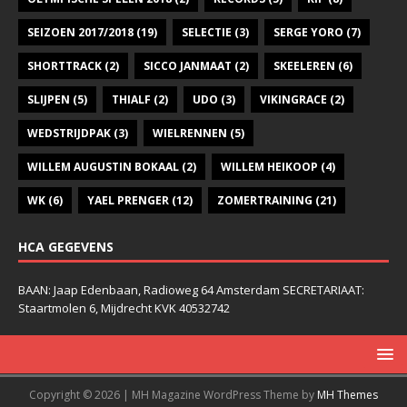
SEIZOEN 2017/2018
(19)
SELECTIE
(3)
SERGE YORO
(7)
SHORTTRACK
(2)
SICCO JANMAAT
(2)
SKEELEREN
(6)
SLIJPEN
(5)
THIALF
(2)
UDO
(3)
VIKINGRACE
(2)
WEDSTRIJDPAK
(3)
WIELRENNEN
(5)
WILLEM AUGUSTIN BOKAAL
(2)
WILLEM HEIKOOP
(4)
WK
(6)
YAEL PRENGER
(12)
ZOMERTRAINING
(21)
HCA GEGEVENS
BAAN: Jaap Edenbaan, Radioweg 64 Amsterdam SECRETARIAAT:
Staartmolen 6, Mijdrecht KVK 40532742
Copyright © 2026 | MH Magazine WordPress Theme by
MH Themes