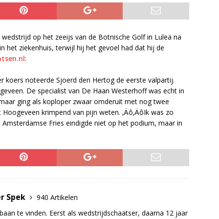
wedstrijd op het zeeijs van de Botnische Golf in Lulea na
n het ziekenhuis, terwijl hij het gevoel had dat hij de
tsen.nl
:
er koers noteerde Sjoerd den Hertog de eerste valpartij.
ogeveen. De specialist van De Haan Westerhoff was echt in
, maar ging als koploper zwaar omderuit met nog twee
et Hoogeveen krimpend van pijn weten. ‚Äô‚ÄôIk was zo
Amsterdamse Fries eindigde niet op het podium, maar in
er Spek
940 Artikelen
baan te vinden. Eerst als wedstrijdschaatser, daarna 12 jaar