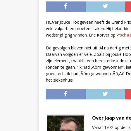
HCA’er Jouke Hoogeveen heeft de Grand Prix 
vele valpartijen moeten staken. Hij belandde i
wedstrijd ging winnen. Eric Korver op¬†
schaa
De gevolgen bleven niet uit. Al na dertig met
Daarvan volgden er vele. Zoals bij Jouke Ho
zijn element, maakte een beresterke indruk
ronden te gaan. “Ik had ‚Äòm gewonnen”, li
goed, echt ik had ‚Äòm gewonnen.‚Äô‚Äô De 
het ziekenhuis.
Over Jaap van d
Vanaf 1972 op de ijs