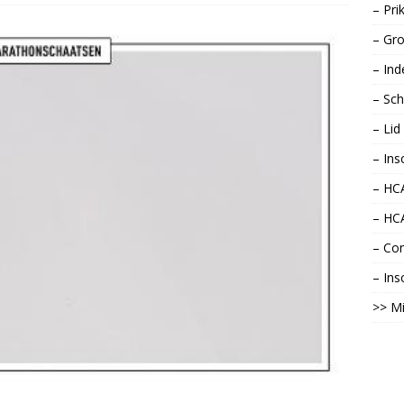
– Pri
– Gro
– Ind
– Sch
– Li
– Ins
– HCA
– HC
– Con
– Ins
>> Mi