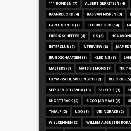
111 RONDEN
(7)
ALBERT GERRITSEN
(4)
BAANRECORD
(4)
BAS VAN NISPEN
(3)
CAREL DONCK
(4)
CLUBRECORD
(14)
F
FRERIK SCHEFFER
(4)
GK
(6)
HCA AVON
INTERCLUB
(9)
INTERVIEW
(8)
JAAP E
JEUGDSCHAATSEN
(3)
KLEDING
(3)
LAN
MASTERS
(7)
MATS SIEMONS
(7)
NK
(16
OLYMPISCHE SPELEN 2018
(2)
RECORDS
(5)
SEIZOEN 2017/2018
(19)
SELECTIE
(3)
S
SHORTTRACK
(2)
SICCO JANMAAT
(2)
S
THIALF
(2)
UDO
(3)
VIKINGRACE
(2)
WIELRENNEN
(5)
WILLEM AUGUSTIN BOKA