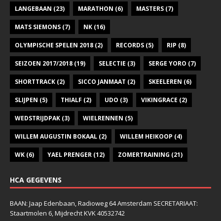
LANGEBAAN
(23)
MARATHON
(6)
MASTERS
(7)
MATS SIEMONS
(7)
NK
(16)
OLYMPISCHE SPELEN 2018
(2)
RECORDS
(5)
RIP
(8)
SEIZOEN 2017/2018
(19)
SELECTIE
(3)
SERGE YORO
(7)
SHORTTRACK
(2)
SICCO JANMAAT
(2)
SKEELEREN
(6)
SLIJPEN
(5)
THIALF
(2)
UDO
(3)
VIKINGRACE
(2)
WEDSTRIJDPAK
(3)
WIELRENNEN
(5)
WILLEM AUGUSTIN BOKAAL
(2)
WILLEM HEIKOOP
(4)
WK
(6)
YAEL PRENGER
(12)
ZOMERTRAINING
(21)
HCA GEGEVENS
BAAN: Jaap Edenbaan, Radioweg 64 Amsterdam SECRETARIAAT:
Staartmolen 6, Mijdrecht KVK 40532742