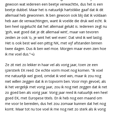
gewoon wat iedereen een beetje verwachtte, dus het is een
beetje dubbel. Maar het is natuurlijk hartstikke gaaf dat ik dit
allemaal heb gewonnen. Ik ben gewoon ook blij dat ik voldaan
heb aan de verwachtingen, want ik voelde die druk wel echt. Ik
ben heel opgelucht dat het allemaal gelukt is. Iedereen zegt nu
‘goh, wat goed dat je dit allemaal wint’, maar van tevoren
zeiden ze ook ‘o, je wint het wel even’. Dat vind ik wel lastig.
Het is ook best wel een pittig NK, met vijf afstanden binnen
twee dagen. Dus ik ben wel moe. Morgen maar even zien hoe
ik me voel dus.”¬ù
Ze zit niet zo lekker in haar vel als vorig jaar, toen ze een
ijzersterk EK reed. De echte vorm moet nog komen. “Ik voel
me natuurlijk wel goed, omdat ik veel win, maar ik zou nog
niet willen zeggen dat ik in topvorm ben. Voor mijn gevoel, als
ik het vergelijk met vorig jaar, zou ik nog niet zeggen dat ik net
zo goed ben als vorig jaar. Vorig jaar reed ik natuurlijk een heel
goed EK, met Europese titels. En ik heb nog een maand om
me voor te bereiden, dus het zou zomaar kunnen dat het nog
komt. Maar tot nu toe voel ik me nog niet zo sterk als ik vorig