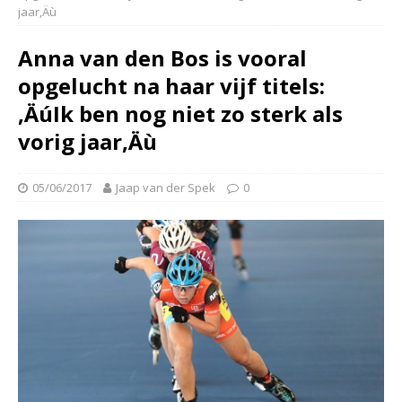
jaar‚Äù
Anna van den Bos is vooral
opgelucht na haar vijf titels:
‚ÄúIk ben nog niet zo sterk als
vorig jaar‚Äù
05/06/2017
Jaap van der Spek
0