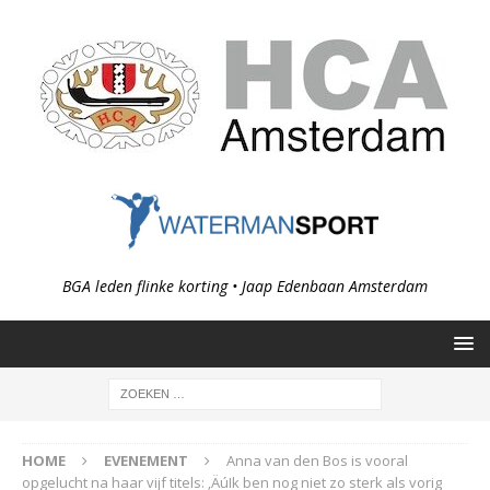
BGA leden flinke korting • Jaap Edenbaan Amsterdam
HOME
EVENEMENT
Anna van den Bos is vooral
opgelucht na haar vijf titels: ‚ÄúIk ben nog niet zo sterk als vorig