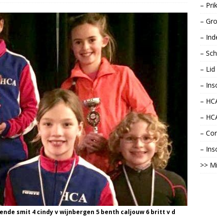
– Pri
– Gro
– Ind
– Sch
– Li
– Ins
– HCA
– HC
– Con
– Ins
>> Mi
ende smit 4 cindy v wijnbergen 5 benth caljouw 6 britt v d