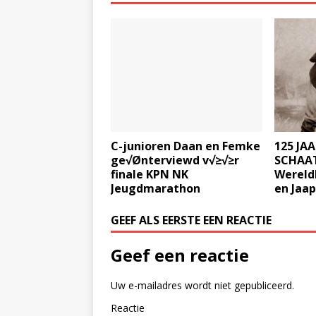
C-junioren Daan en Femke
125 JA
ge√Ønterviewd v√≥√≥r
SCHAAT
finale KPN NK
Wereld
Jeugdmarathon
en Jaap
GEEF ALS EERSTE EEN REACTIE
Geef een reactie
Uw e-mailadres wordt niet gepubliceerd.
Reactie