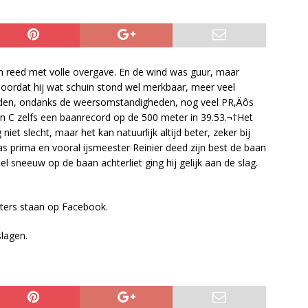
n reed met volle overgave. En de wind was guur, maar
 doordat hij wat schuin stond wel merkbaar, meer veel
erden, ondanks de weersomstandigheden, nog veel PR‚Äôs
n C zelfs een baanrecord op de 500 meter in 39.53.¬†Het
et slecht, maar het kan natuurlijk altijd beter, zeker bij
s prima en vooral ijsmeester Reinier deed zijn best de baan
el sneeuw op de baan achterliet ging hij gelijk aan de slag.
sters staan op Facebook.
slagen.