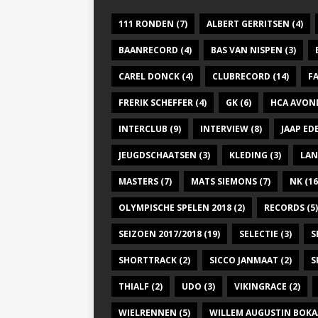
111 RONDEN
(7)
ALBERT GERRITSEN
(4)
BAANRECORD
(4)
BAS VAN NISPEN
(3)
CAREL DONCK
(4)
CLUBRECORD
(14)
F
FRERIK SCHEFFER
(4)
GK
(6)
HCA AVON
INTERCLUB
(9)
INTERVIEW
(8)
JAAP E
JEUGDSCHAATSEN
(3)
KLEDING
(3)
LAN
MASTERS
(7)
MATS SIEMONS
(7)
NK
(16
OLYMPISCHE SPELEN 2018
(2)
RECORDS
(5)
SEIZOEN 2017/2018
(19)
SELECTIE
(3)
S
SHORTTRACK
(2)
SICCO JANMAAT
(2)
S
THIALF
(2)
UDO
(3)
VIKINGRACE
(2)
WIELRENNEN
(5)
WILLEM AUGUSTIN BOKA