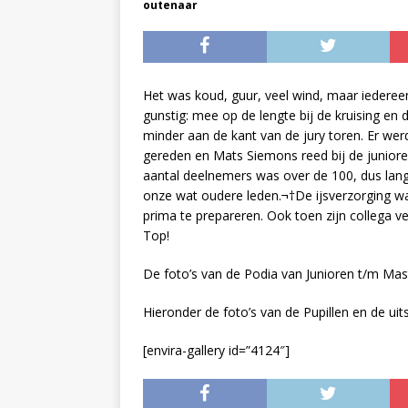
outenaar
Het was koud, guur, veel wind, maar iederee
gunstig: mee op de lengte bij de kruising en
minder aan de kant van de jury toren. Er w
gereden en Mats Siemons reed bij de juniore
aantal deelnemers was over de 100, dus lang ni
onze wat oudere leden.¬†De ijsverzorging wa
prima te prepareren. Ook toen zijn collega ve
Top!
De foto’s van de Podia van Junioren t/m Ma
Hieronder de foto’s van de Pupillen en de uit
[envira-gallery id=”4124″]