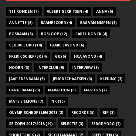
111 RONDEN
(7)
ALBERT GERRITSEN
(4)
ANNA
(6)
ANNETTE
(6)
BAANRECORD
(4)
BAS VAN NISPEN
(3)
BOSBAAN
(5)
BOSLOOP
(12)
CAREL DONCK
(4)
CLUBRECORD
(14)
FAMILIEAVOND
(6)
FRERIK SCHEFFER
(4)
GK
(6)
HCA AVOND
(4)
HOORN
(3)
INTERCLUB
(9)
INTERVIEW
(8)
JAAP EDENBAAN
(5)
JEUGDSCHAATSEN
(3)
KLEDING
(3)
LANGEBAAN
(23)
MARATHON
(6)
MASTERS
(7)
MATS SIEMONS
(7)
NK
(16)
OLYMPISCHE SPELEN 2018
(2)
RECORDS
(5)
RIP
(8)
SEIZOEN 2017/2018
(19)
SELECTIE
(3)
SERGE YORO
(7)
SHORTTRACK
(2)
SICCO JANMAAT
(2)
SKEELEREN
(6)