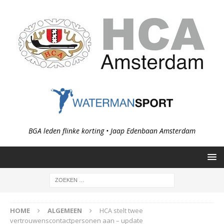
BGA leden flinke korting • Jaap Edenbaan Amsterdam
HOME
ALGEMEEN
HCA stelt twee
vertrouwenscontactpersonen aan – update