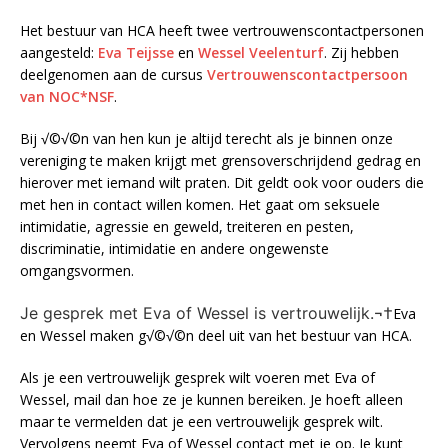
Het bestuur van HCA heeft twee vertrouwenscontactpersonen
aangesteld:
Eva Teijsse
en
Wessel Veelenturf
. Zij hebben
deelgenomen aan de cursus
Vertrouwenscontactpersoon
van NOC*NSF
.
Bij √©√©n van hen kun je altijd terecht als je binnen onze
vereniging te maken krijgt met grensoverschrijdend gedrag en
hierover met iemand wilt praten. Dit geldt ook voor ouders die
met hen in contact willen komen. Het gaat om seksuele
intimidatie, agressie en geweld, treiteren en pesten,
discriminatie, intimidatie en andere ongewenste
omgangsvormen.
Je gesprek met Eva of Wessel is vertrouwelijk.¬†
Eva
en Wessel maken g√©√©n deel uit van het bestuur van HCA.
Als je een vertrouwelijk gesprek wilt voeren met Eva of
Wessel, mail dan hoe ze je kunnen bereiken. Je hoeft alleen
maar te vermelden dat je een vertrouwelijk gesprek wilt.
Vervolgens neemt Eva of Wessel contact met je op. Je kunt