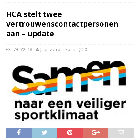
HCA stelt twee
vertrouwenscontactpersonen
aan – update
07/06/2018
Jaap van der Spek
0