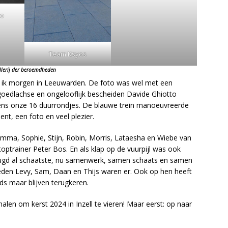
to
Team Ksyos
llerij der beroemdheden
jd ik morgen in Leeuwarden. De foto was wel met een
, goedlachse en ongelooflijk bescheiden Davide Ghiotto
jdens onze 16 duurrondjes. De blauwe trein manoeuvreerde
t, een foto en veel plezier.
mma, Sophie, Stijn, Robin, Morris, Lataesha en Wiebe van
 toptrainer Peter Bos. En als klap op de vuurpijl was ook
eugd al schaatste, nu samenwerk, samen schaats en samen
leden Levy, Sam, Daan en Thijs waren er. Ook op hen heeft
ds maar blijven terugkeren.
halen om kerst 2024 in Inzell te vieren! Maar eerst: op naar