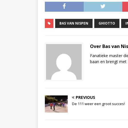
BAS VAN NISPEN
GHIOTTO
I
Over Bas van Ni
Fanatieke master die 
baan en brengt met 
PREVIOUS
De 111 weer een groot succes!