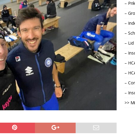
– Pri
– Gro
– Ind
– Sch
– Li
– Ins
– HCA
– HC
– Con
– Ins
>> Mi