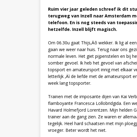
Ruim vier jaar geleden schreef ik dit stu
terugweg van Inzell naar Amsterdam mo
telefoon. En is nog steeds van toepass
hetzelfde. Inzell blijft magisch.
Om 06.30u gaat Thijs‚Äô wekker. Ik lig al ee
gaan we weer naar huis. Terug naar ons gezi
normale leven. Het giet pijpenstelen en bij h
somber gevoel. Ik heb het gevoel van afschei
topsport en amateursport innig met elkaar vers
letterlijk ‚Äì de liefde met de amateursport e
week lang topsporter.
Trainen met de imposante dijen van Kai Verb
flamboyante Francesca Lollobridgida. Een w
Havard Holmefjord Lorentzen. Mijn helden G
trainer aan de gang zien. Ze waren er allema
tegelijk. Heel hard schaatsen met mijn ploe
vroeger. Beter wordt het niet.