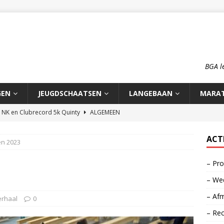
BGA l
GEN
JEUGDSCHAATSEN
LANGEBAAN
MARA
n NK en Clubrecord 5k Quinty
ALGEMEEN
pioenschap HCA 2026
ALGEMEEN
ACT
en 2023
rd 1500m Meike Ketelaars
LANGEBAAN
– Pro
rds op de 700m: Meike en Sjors
ALGEMEEN
– Wed
o: op reis naar zijn roots
MOOI VERHAAL
– Afm
erhaal
0
– Re