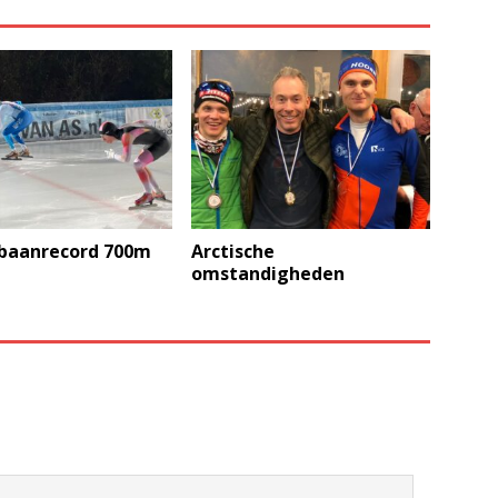
baanrecord 700m
Arctische
omstandigheden