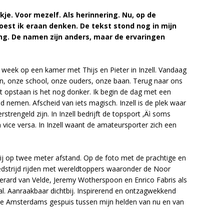
kje. Voor mezelf. Als herinnering. Nu, op de
est ik eraan denken. De tekst stond nog in mijn
ing. De namen zijn anders, maar de ervaringen
n week op een kamer met Thijs en Pieter in Inzell. Vandaag
n, onze school, onze ouders, onze baan. Terug naar ons
et opstaan is het nog donker. Ik begin de dag met een
d nemen. Afscheid van iets magisch. Inzell is de plek waar
trengeld zijn. In Inzell bedrijft de topsport ‚Äì soms
n vice versa. In Inzell waant de amateursporter zich een
ij op twee meter afstand. Op de foto met de prachtige en
edstrijd rijden met wereldtoppers waaronder de Noor
erard van Velde, Jeremy Wotherspoon en Enrico Fabris als
al. Aanraakbaar dichtbij. Inspirerend en ontzagwekkend
gje Amsterdams gespuis tussen mijn helden van nu en van