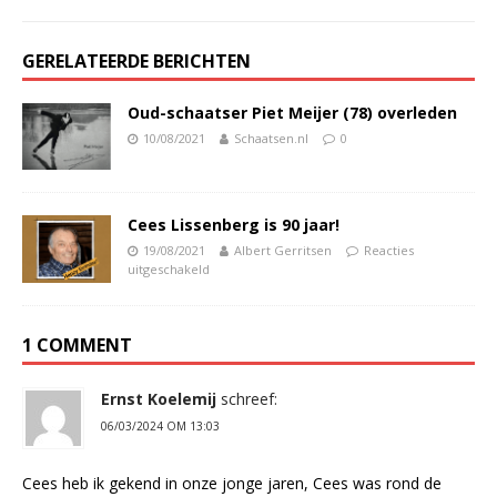
GERELATEERDE BERICHTEN
Oud-schaatser Piet Meijer (78) overleden
10/08/2021
Schaatsen.nl
0
Cees Lissenberg is 90 jaar!
19/08/2021
Albert Gerritsen
Reacties
uitgeschakeld
1 COMMENT
Ernst Koelemij
schreef:
06/03/2024 OM 13:03
Cees heb ik gekend in onze jonge jaren, Cees was rond de