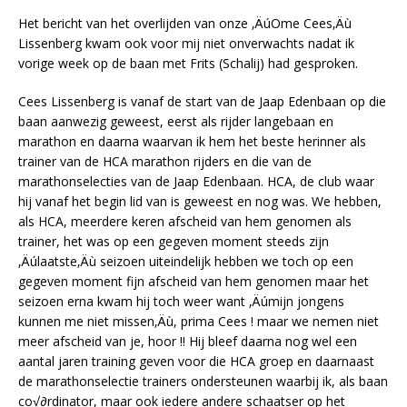
Het bericht van het overlijden van onze ‚ÄúOme Cees‚Äù
Lissenberg kwam ook voor mij niet onverwachts nadat ik
vorige week op de baan met Frits (Schalij) had gesproken.
Cees Lissenberg is vanaf de start van de Jaap Edenbaan op die
baan aanwezig geweest, eerst als rijder langebaan en
marathon en daarna waarvan ik hem het beste herinner als
trainer van de HCA marathon rijders en die van de
marathonselecties van de Jaap Edenbaan. HCA, de club waar
hij vanaf het begin lid van is geweest en nog was. We hebben,
als HCA, meerdere keren afscheid van hem genomen als
trainer, het was op een gegeven moment steeds zijn
‚Äúlaatste‚Äù seizoen uiteindelijk hebben we toch op een
gegeven moment fijn afscheid van hem genomen maar het
seizoen erna kwam hij toch weer want ‚Äúmijn jongens
kunnen me niet missen‚Äù, prima Cees ! maar we nemen niet
meer afscheid van je, hoor !! Hij bleef daarna nog wel een
aantal jaren training geven voor die HCA groep en daarnaast
de marathonselectie trainers ondersteunen waarbij ik, als baan
co√∂rdinator, maar ook iedere andere schaatser op het